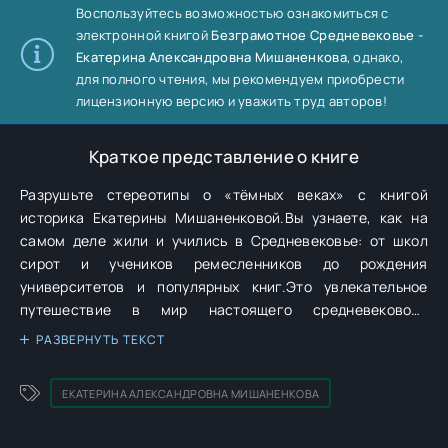
Воспользуйтесь возможностью ознакомиться с
электронной книгой
Безграмотное Средневековье -
Екатерина Александровна Мишаненкова
, однако,
для полного чтения, мы рекомендуем приобрести
лицензионную версию и уважить труд авторов!
Краткое представление о книге
Разрушьте стереотипы о «тёмных веках» с книгой
историка Екатерины Мишаненковой.Вы узнаете, как на
самом деле жили и учились в Средневековье: от школ
сирот и учеников ремесленников до рождения
университетов и популярных книг.Это увлекательное
путешествие в мир настоящего средневекового
образования, которое перевернет ваше представление о
РАЗВЕРНУТЬ ТЕКСТ
прошлом.На страницах книги историка и реконструктора
Екатерины Мишаненковой вас ждет развенчание мифов и
ЕКАТЕРИНА АЛЕКСАНДРОВНА МИШАНЕНКОВА
стереотипов об образовании и образованности в Средние
века.Как и где жили сироты, во сколько лет можно было
пойти в ученики к ремесленнику, как воспитывалась