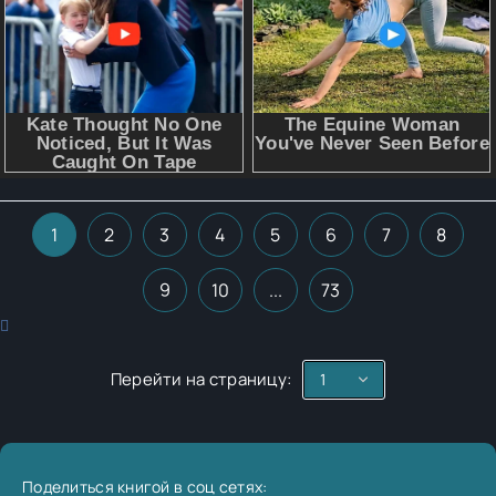
1
2
3
4
5
6
7
8
9
10
...
73
Перейти на страницу:
Поделиться книгой в соц сетях: