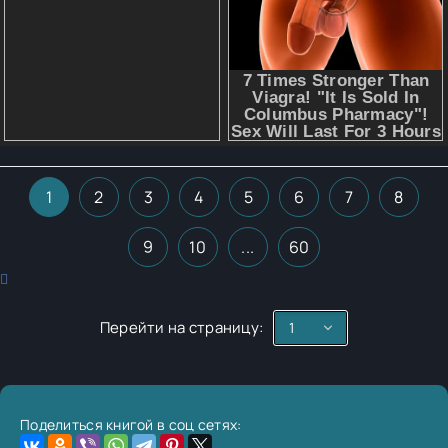
1
2
3
4
5
6
7
8
9
10
...
60
Перейти на страницу:
Поделиться книгой в соц сетях: