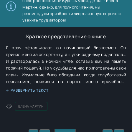
электронной книгой
Будешь моей, детка! - Елена
Мартин
, однако, для полного чтения, мы
рекомендуем приобрести лицензионную версию и
уважить труд авторов!
Краткое представление о книге
Я врач офтальмолог, он начинающий бизнесмен. Он
принял меня за эскортницу, я шутки ради ему подыграла…
И растворилась в ночной мгле, оставив ему на память
горячий поцелуй. Но у судьбы для нас приготовлены свои
планы. Изумление было обоюдным, когда голубоглазый
незнакомец появился на пороге моего врачебного
кабинета со своей маленькой дочкой … Любовь между
РАЗВЕРНУТЬ ТЕКСТ
двумя горделивыми упрямцами — гремучая смесь.
Получится у нас быть счастливыми?
ЕЛЕНА МАРТИН