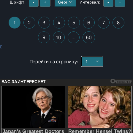
Шрифт:
-
+
Интервал:
-
+
1
2
3
4
5
6
7
8
9
10
...
60
Перейти на страницу: