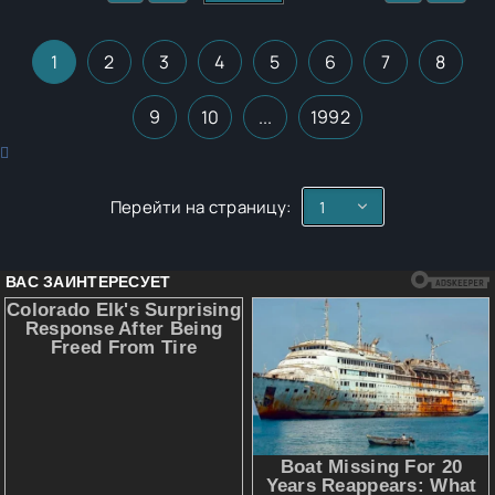
1
2
3
4
5
6
7
8
9
10
...
1992
Перейти на страницу: