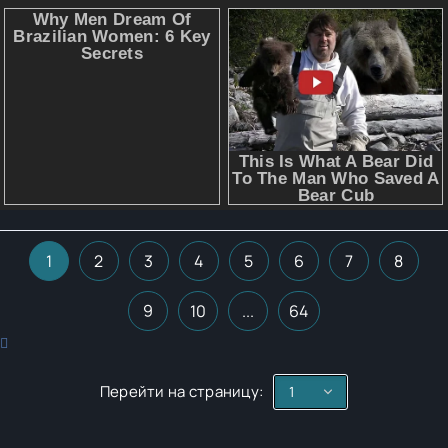
1
2
3
4
5
6
7
8
9
10
...
64
Перейти на страницу: