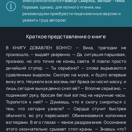
электронной книгой
Развод! Смирись, милый! - Ника
Горская
, однако, для полного чтения, мы
рекомендуем приобрести лицензионную версию и
уважить труд авторов!
Краткое представление о книге
В КНИГУ ДОБАВЛЕН БОНУС! — Вика, трагедии не
произошло, — выдаёт уверенно. — Да, ситуация паршивая,
признаю, но это точно не конец света. Я ловлю просто
дичайший ступор. — Ты серьёзно? — слова вырываются
сдавленным выдохом. Смотрю на мужа, и будто впервые
вижу его. Неужели все восемь лет брака он носил маску, и
лишь сегодня вынужденно снял её? — Вполне серьёзно, —
поднимает руку, бросая беглый взгляд на наручные часы.
Торопится к ней? — Думаешь, что я смогу смириться с
тем, что сегодня узнала? — Сердце стучит быстрее
обычного, во рту пересыхает. Обмениваемся колючими
взглядами. В его глазах — явное раздражение. Осознание
этого окончательно срывает стоп-краны. — Знаешь что?