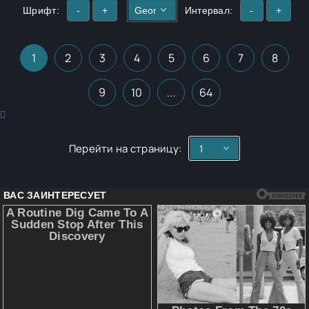
Шрифт:
-
+
Интервал:
-
+
1
2
3
4
5
6
7
8
9
10
...
64
Перейти на страницу: