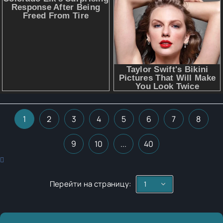
1
2
3
4
5
6
7
8
9
10
...
40
Перейти на страницу: