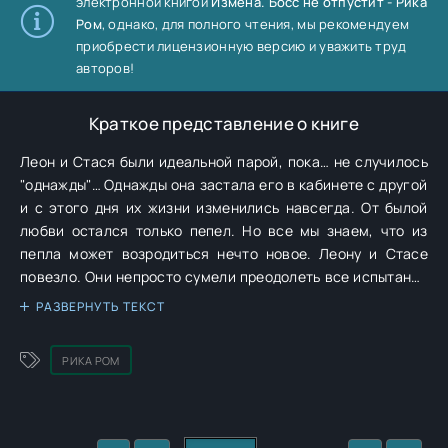
электронной книгой
Измена. Босс не отпустит - Рика
Ром
, однако, для полного чтения, мы рекомендуем
приобрести лицензионную версию и уважить труд
авторов!
Краткое представление о книге
Леон и Стася были идеальной парой, пока… не случилось
"однажды"… Однажды она застала его в кабинете с другой
и с этого дня их жизни изменились навсегда. От былой
любви остался только пепел. Но все мы знаем, что из
пепла может возродиться нечто новое. Леону и Стасе
повезло. Они непросто сумели преодолеть все испытания
и стать настоящей семьей, но и смогли воскресить
РАЗВЕРНУТЬ ТЕКСТ
сгоревшие дотла чувства.
РИКА РОМ