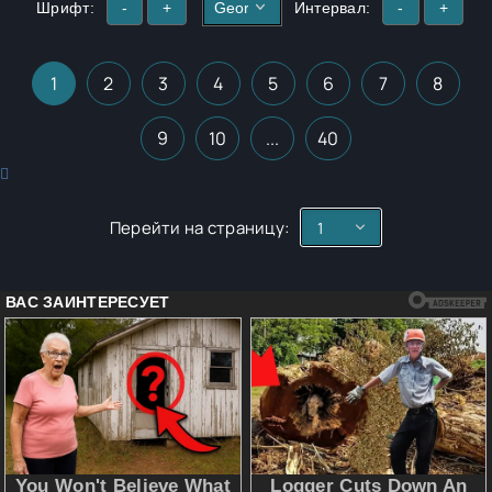
Шрифт:
-
+
Интервал:
-
+
1
2
3
4
5
6
7
8
9
10
...
40
Перейти на страницу: