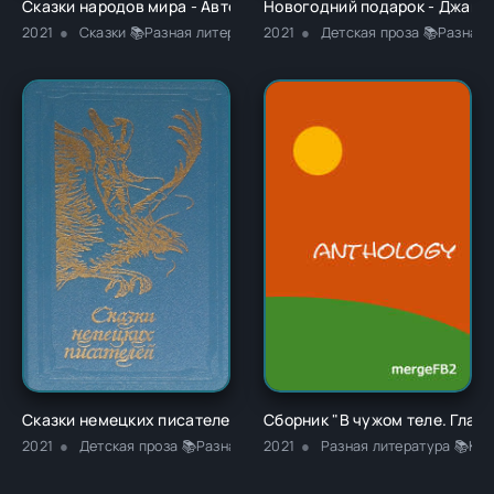
Сказки народов мира - Автор Неизвестен -- Народные сказк
Новогодний подарок - Джанн
2021
Сказки 📚Разная литература
2021
Детская проза 📚Разная
Сказки немецких писателей - Новалис
Сборник "В чужом теле. Глава
2021
Детская проза 📚Разная литература
2021
Разная литература 📚Кла