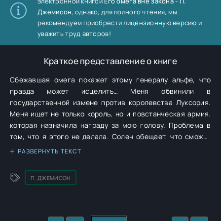
электронной книгой
Его омега вне закона - П.
Джемисон
, однако, для полного чтения, мы
рекомендуем приобрести лицензионную версию и
уважить труд авторов!
Краткое представление о книге
Сбежавшая омега покажет этому генералу альфе, что
правда может исцелить… Меня обвинили в
государственной измене против королевства Луксория.
Меня ищет не только король, но и повстанческая армия,
которая назначила награду за мою голову. Проблема в
том, что я этого не делала. Солен обещает, что сможет
меня защитить. Он знает, что я никогда не выдам его
РАЗВЕРНУТЬ ТЕКСТ
секрет. Я хранила его много лет. Могу ли я показать этому
безжалостному солдату, что сострадание принесет мир в
П. ДЖЕМИСОН
наш город, и что принятие его истинной природы сделает
его сильнее?