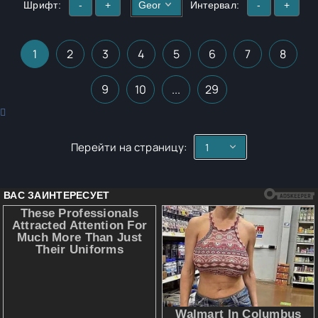
Шрифт:
-
+
Интервал:
-
+
1
2
3
4
5
6
7
8
9
10
...
29
Перейти на страницу: