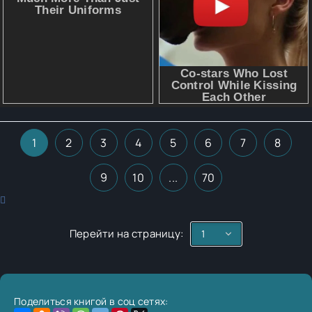
1
2
3
4
5
6
7
8
9
10
...
70
Перейти на страницу:
Поделиться книгой в соц сетях: