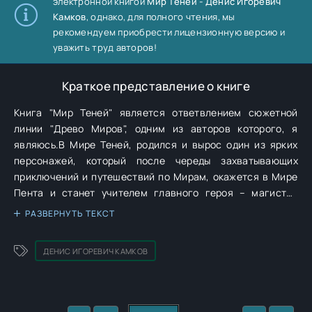
электронной книгой
Мир Теней - Денис Игоревич
Камков
, однако, для полного чтения, мы
рекомендуем приобрести лицензионную версию и
уважить труд авторов!
Краткое представление о книге
Книга "Мир Теней" является ответвлением сюжетной
линии "Древо Миров", одним из авторов которого, я
являюсь.В Мире Теней, родился и вырос один из ярких
персонажей, который после череды захватывающих
приключений и путешествий по Мирам, окажется в Мире
Пента и станет учителем главного героя – магистра
магии Драгорта, в Школе Волшебства
РАЗВЕРНУТЬ ТЕКСТ
"Штормхольд".Кроме приключений, в данной книге
подробно разложены по их структуре такие понятия как
ДЕНИС ИГОРЕВИЧ КАМКОВ
астрал и лимб. В дальнейшем, я и мой брат будем часто
обращаться к данной книге, как к своеобразному
учебному пособию, чтобы в основном романе не
углубляться в физический и энергетический план этих