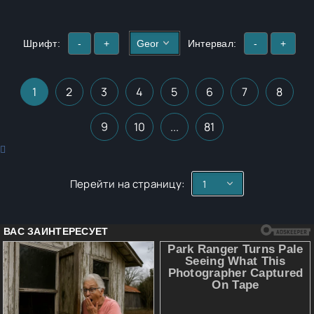
Ленинградом, и вообще далеки от флота. А название
цикла «Акулы из стали» – это уже не просто авторский
Шрифт:
-
+
Интервал:
-
+
бренд, а настоящий знак качества!В книге присутствует
нецензурная брань!
1
2
3
4
5
6
7
8
9
10
...
81
Перейти на страницу: