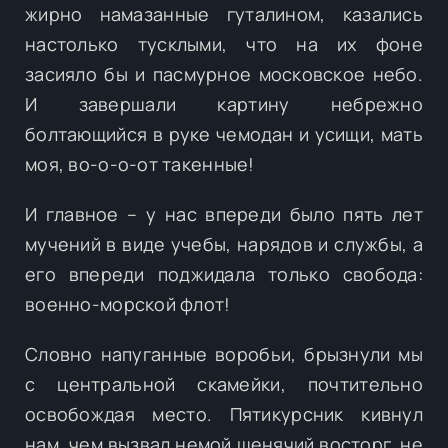
жирно намазанные гуталином, казались
настолько тусклыми, что на их фоне
засияло бы и пасмурное московское небо.
И завершали картину небрежно
болтающийся в руке чемодан и усищи, мать
моя, во-о-о-от такенные!
И главное – у нас впереди было пять лет
мучений в виде учебы, нарядов и службы, а
его впереди поджидала только свобода:
военно-морской флот!
Словно напуганные воробьи, брызнули мы
с центральной скамейки, почтительно
освобождая место. Пятикурсник кивнул
нам, чем вызвал немой щенячий восторг, не