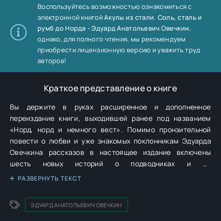
Воспользуйтесь возможностью ознакомиться с
электронной книгой
Акулы из стали. Соль, сталь и
румб до Норда - Эдуард Анатольевич Овечкин
,
однако, для полного чтения, мы рекомендуем
приобрести лицензионную версию и уважить труд
авторов!
Краткое представление о книге
Вы держите в руках расширенное и дополненное
переиздание книги, выходившей ранее под названием
«Норд, норд и немного вест». Помимо пронзительной
повести о любви и уже знакомых поклонникам Эдуарда
Овечкина рассказов в настоящее издание включены
шесть новых историй о подводниках и не
только.Узнаваемый стиль Овечкина, динамичное
РАЗВЕРНУТЬ ТЕКСТ
повествование, яркие характеры персонажей, щемящая
ностальгия и «морской» юмор уже доброе десятилетие не
ЭДУАРД АНАТОЛЬЕВИЧ ОВЕЧКИН
оставляют равнодушными даже тех читателей, которые не
застали времен, когда Санкт-Петербург еще назывался