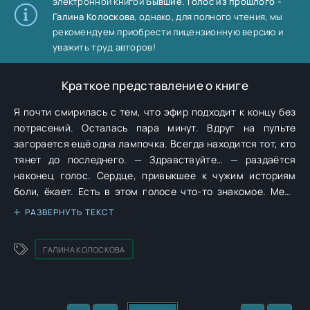
электронной книгой
Бывшие. Голос из прошлого -
Галина Колоскова
, однако, для полного чтения, мы
рекомендуем приобрести лицензионную версию и
уважить труд авторов!
Краткое представление о книге
Я почти смирилась с тем, что эфир подходит к концу без
потрясений. Осталась пара минут. Вдруг на пульте
загорается ещё одна лампочка. Всегда находится тот, кто
тянет до последнего. — Здравствуйте… — раздаётся
наконец голос. Сердце, привыкшее к чужим историям
боли, ёкает. Есть в этом голосе что-то знакомое. Меня
словно пронзает молния. Я не дышу. — Говорите, —
РАЗВЕРНУТЬ ТЕКСТ
выдавливаю из себя, и собственный голос кажется
чужим, доносящимся из-за спины. — Я… я не знаю, зачем
ГАЛИНА КОЛОСКОВА
звоню, — говорит он, и каждый слог отдаётся в висках
тяжёлым, глухим молотом. — Наверное, потому, что ночь.
И потому что больше некому. И потому что сегодня…
сегодня… дата. Он замолкает. Я слышу, его протяжный