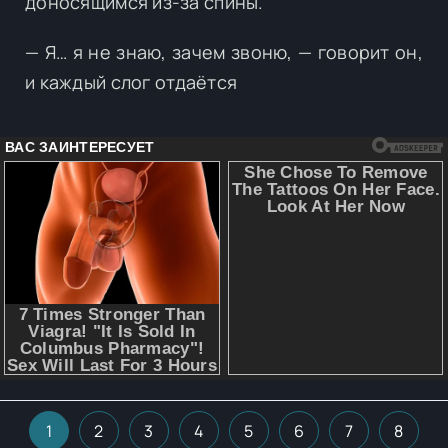
доносящимся из-за спины.
— Я… я не знаю, зачем звоню, — говорит он,
и каждый слог отдаётся
1
2
3
4
5
6
7
8