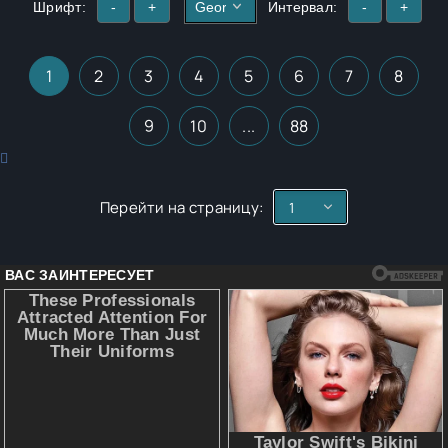
Шрифт:
-
+
Интервал:
-
+
1
2
3
4
5
6
7
8
9
10
...
88
Перейти на страницу: