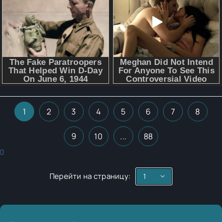
1
2
3
4
5
6
7
8
9
10
...
88
Перейти на страницу: