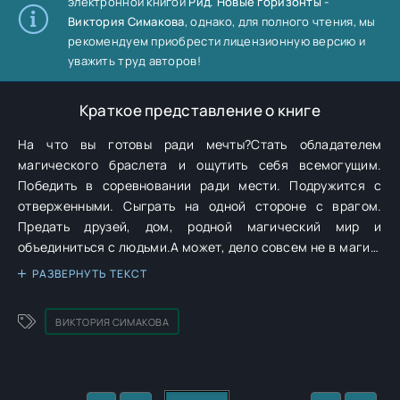
электронной книгой
Рид. Новые горизонты -
Виктория Симакова
, однако, для полного чтения, мы
рекомендуем приобрести лицензионную версию и
уважить труд авторов!
Краткое представление о книге
На что вы готовы ради мечты?Стать обладателем
магического браслета и ощутить себя всемогущим.
Победить в соревновании ради мести. Подружится с
отверженными. Сыграть на одной стороне с врагом.
Предать друзей, дом, родной магический мир и
объединиться с людьми.А может, дело совсем не в магии,
а в любви?Новые приключения Рид в мире людей. Новая
РАЗВЕРНУТЬ ТЕКСТ
история магов в мире волшебства.
ВИКТОРИЯ СИМАКОВА