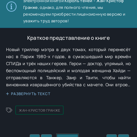
электронной книгой
Король теней - Жан-Кристоф
Гранже
, однако, для полного чтения, мы
рекомендуем приобрести лицензионную версию и
уважить труд авторов!
Краткое представление о книге
Новый триллер мэтра в двух томах, который перенесёт
нас в Париж 1980-х годов, в сумасшедший мир времён
СПИДа и трёх наших героев. Герои — доктор, упрямый, но
беспомощный полицейский и молодая женщина Хайди —
отправляются в Танжер, Заир и Таити, чтобы найти
виновника извращённого убийства с мачете. Они втроем
отправятся в Танжер, Заир и Таити, чтобы найти
РАЗВЕРНУТЬ ТЕКСТ
виновника этого извращенного убийства с мачете. В
романе затрагиваются темы, связанные с развитием
ЖАН-КРИСТОФ ГРАНЖЕ
СПИДа и нетрадиционными отношениями.