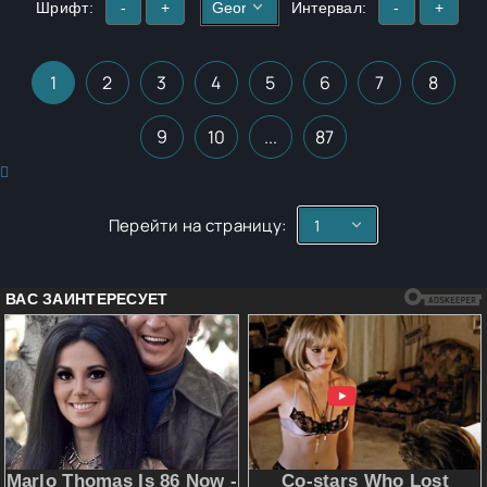
Шрифт:
-
+
Интервал:
-
+
1
2
3
4
5
6
7
8
9
10
...
87
Перейти на страницу: