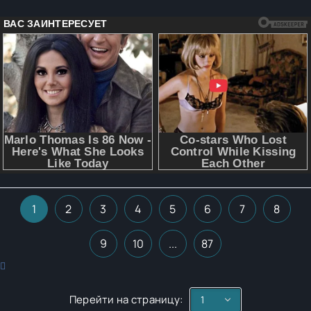
1
2
3
4
5
6
7
8
9
10
...
87
Перейти на страницу: