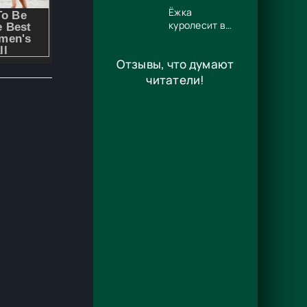
Потапова
Ёжка
куролесит в
сказках -
Антон
Отзывы, что думают
Владимирович
Соя
читатели!