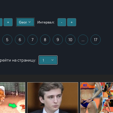
ах лесных трав и даже ходили на чаепитие к настоящему Водяном
+
Интервал:
-
+
5
6
7
8
9
10
...
17
рейти на страницу: