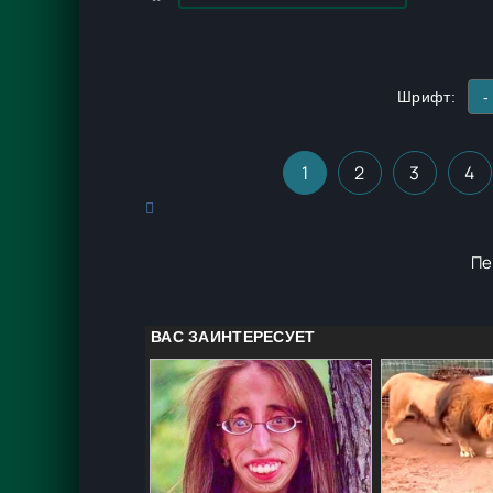
только леску, разузнали о лечебных свойств
Шрифт:
-
1
2
3
4
Пе