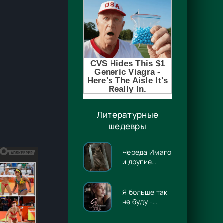
у.
Литературные
шедевры
Череда Имаго
и другие
истории -
Лэрд Баррон
Я больше так
не буду -
Евгения
Владимировна