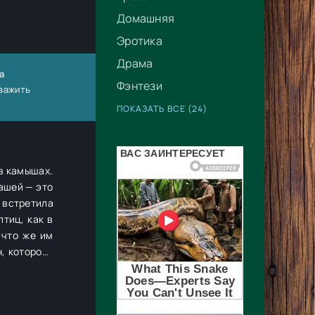
Домашняя
Эротика
Драма
а
Фэнтези
уважить
ПОКАЗАТЬ ВСЕ (24)
в камышах.
ашей — это
 встретила
тиц, как в
 что же им
, которого
достаточно
ку на одну