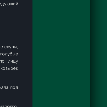
ледующий
е скулы,
-голубые
по лицу
 козырёк
хала под
надолго.