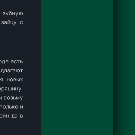
к зубную
 зайцу с
оде есть
едлагают
я новых
вряшину.
и возьму
 только и
ейн да в