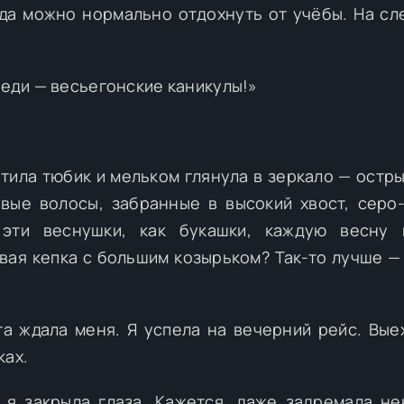
гда можно нормально отдохнуть от учёбы. На с
реди — весьегонские каникулы!»
атила тюбик и мельком глянула в зеркало — остры
вые волосы, забранные в высокий хвост, серо
о эти веснушки, как букашки, каждую весну 
вая кепка с большим козырьком? Так-то лучше —
а ждала меня. Я успела на вечерний рейс. Вые
ках.
 я закрыла глаза. Кажется, даже задремала не