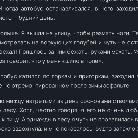
Иногда автобус останавливался, в него заходи
ного — будний день.
ольше. Я вышла на улицу, чтобы размять ноги. Т
смотрелась на воркующих голубей и чуть не ост
оехал! Пришлось за ним бежать, руками махать. У
а говорит, что у меня «шило в попе».
втобус катился по горкам и пригоркам, заходил 
ё не отремонтированном после зимы асфальте.
ло между нагретыми за день сосновыми стволами.
о лесу. Хотя, честно говоря, я его не очень люб
 к лицу. А однажды в лесу я чуть не провалилась 
око вздохнула, и мне показалось, будто запахло 