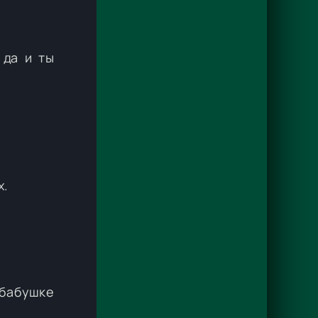
 да и ты
х.
 бабушке