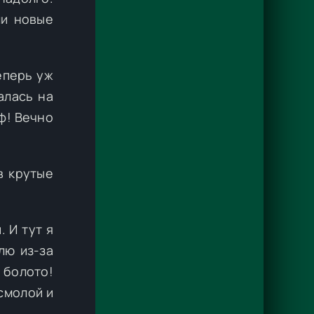
ли новые
еперь уж
алась на
ф! Вечно
в крутые
 И тут я
лю из-за
в болото!
смолой и