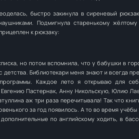
еоделась, быстро закинула в сиреневый рюкза
наушниками. Подмигнула старенькому жёлтому
прицеплен к рюкзаку:
списка, но потом вспомнила, что у бабушки в гор
 с детства. Библиотекари меня знают и всегда пр
 программы. Каждое лето я открываю для себ
 Евгению Пастернак, Анну Никольскую, Юлию Ла
туллина аж три раза перечитывала! Так что книг
овенького за год появилось. А то во время учёбы
 дополнительные по английскому ходить, в басс