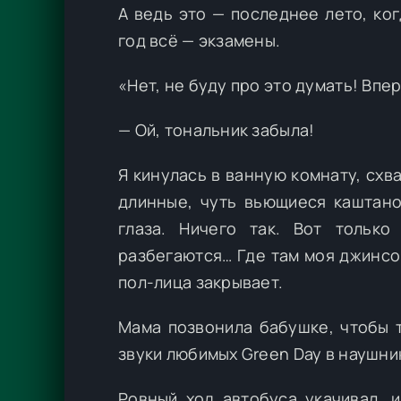
А ведь это — последнее лето, ко
год всё — экзамены.
«Нет, не буду про это думать! Впе
— Ой, тональник забыла!
Я кинулась в ванную комнату, схв
длинные, чуть вьющиеся каштано
глаза. Ничего так. Вот тольк
разбегаются… Где там моя джинсо
пол-лица закрывает.
Мама позвонила бабушке, чтобы т
звуки любимых Green Day в наушни
Ровный ход автобуса укачивал, и