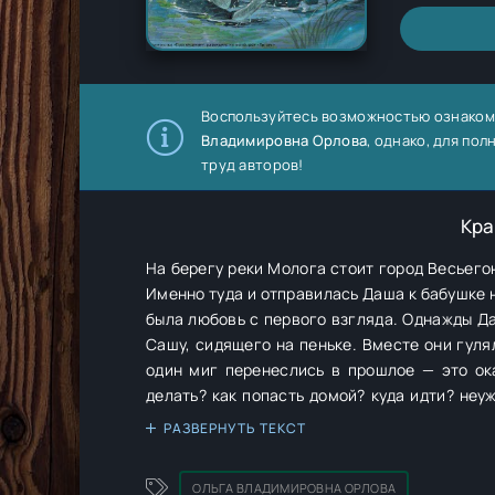
Воспользуйтесь возможностью ознаком
Владимировна Орлова
, однако, для по
труд авторов!
Кра
На берегу реки Молога стоит город Весьего
Именно туда и отправилась Даша к бабушке 
была любовь с первого взгляда. Однажды Да
Сашу, сидящего на пеньке. Вместе они гуля
один миг перенеслись в прошлое — это ок
делать? как попасть домой? куда идти? неу
ребята встретили в лесу, дал им волшебную
РАЗВЕРНУТЬ ТЕКСТ
просто повернуть от себя, но на деле всё оказалось
ребята узнали многое о прошлом города Вес
ОЛЬГА ВЛАДИМИРОВНА ОРЛОВА