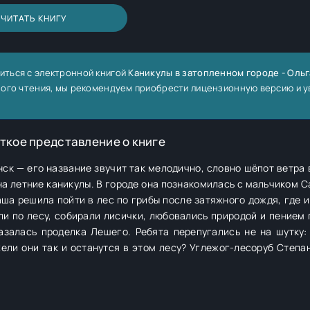
ЧИТАТЬ КНИГУ
иться с электронной книгой
Каникулы в затопленном городе - Ольг
лного чтения, мы рекомендуем приобрести лицензионную версию и 
ткое представление о книге
нск — его название звучит так мелодично, словно шёпот ветра 
на летние каникулы. В городе она познакомилась с мальчиком С
ша решила пойти в лес по грибы после затяжного дождя, где и
ли по лесу, собирали лисички, любовались природой и пением п
азалась проделка Лешего. Ребята перепугались не на шутку:
жели они так и останутся в этом лесу? Углежог-лесоруб Степан
 подкову, с помощью которой они смогут вернуться домой: её 
 не так просто… Так что же произошло? В своих приключениях
ьегонска, познакомились с Матрёной, выяснили, как ловить щу