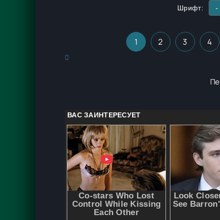
Шрифт:
-
1
2
3
4
Пе