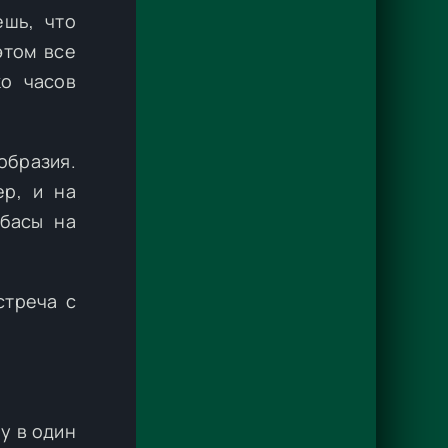
ешь, что
этом все
ко часов
образия.
ер, и на
лбасы на
стреча с
у в один