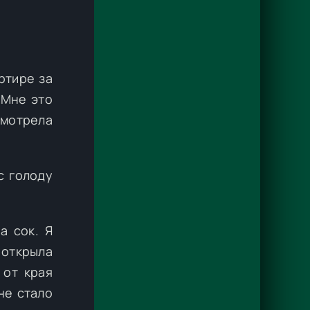
ртире за
 Мне это
смотрела
с голоду
а сок. Я
 открыла
 от края
не стало