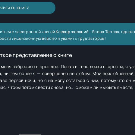
ЧИТАТЬ КНИГУ
иться с электронной книгой
Клевер желаний - Елена Теплая
, однако
рести лицензионную версию и уважить труд авторов!
ткое представление о книге
меня забросило в прошлое. Попав в тело дочки старосты, я уз
а, ни тем более я — совершенно не любим. Мой возлюбленный,
во первой ночи, но я не могу остаться с ним, потому что он же
ас, чтобы потом свести снова, но... сможем ли мы быть вместе,