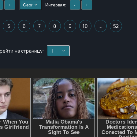
+
Интервал:
-
+
5
6
7
8
9
10
...
52
рейти на страницу: