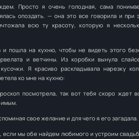
ждем. Просто я очень голодная, сама понима
ялась опоздать. — она это все говорила и при 
ичтожала всю ту красоту, которую я несколь
а и пошла на кухню, чтобы не видеть этого без
рвелата и ветчины. Из коробки вынула слайс
кусочки. Я красиво раскладывала нарезку ко
етела ко мне на кухню:
ороскоп посмотрела, так вот тебя скоро ждет в
бимым.
споминая свое желание и для чего я его загадала.
, если мы обе найдем любимого и устроим свадьб