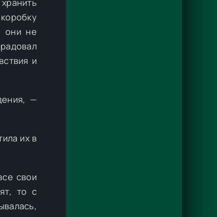
 хранить
 коробку
ы они не
обрадовал
вствия и
дения, —
ила их в
все свои
ят, то с
валась,