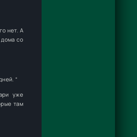
го нет. А
 дома со
ней. “
ари уже
орые там