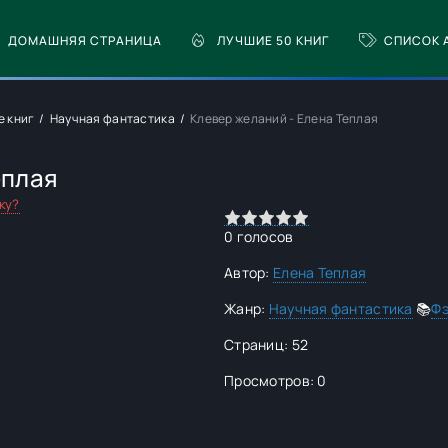
ДОМАШНЯЯ СТРАНИЦА
ЛУЧШИЕ 50 КНИГ
СПИСОК 
е книг
Научная фантастика
Клевер желаний - Елена Теплая
еплая
ку?
0
1
2
3
4
5
0
голосов
Автор:
Елена Теплая
Жанр:
Научная фантастика
📚
Фэ
Страниц: 52
Просмотров: 0