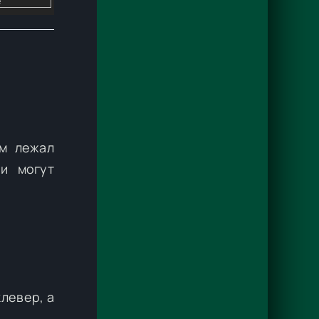
ем лежал
и могут
клевер, а