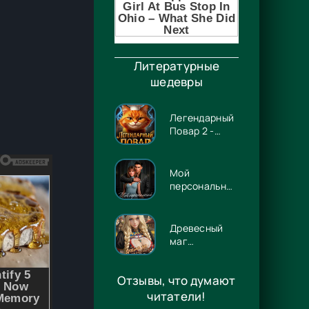
Литературные
шедевры
Легендарный
Повар 2 -
Гриша
Гремлинов
Мой
персональный
Люцифер -
Энже Граф
Древесный
маг
Орловского
княжества 14
Отзывы, что думают
- Игорь
Павлов
читатели!