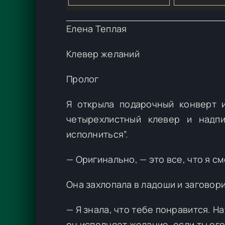
Елена Теплая
Клевер желаний
Пролог
Я открыла подарочный конверт 
четырехлистный клевер и надп
исполниться”.
— Оригинально, — это все, что я с
Она захлопала в ладоши и заговор
— Я знала, что тебе понравится. Н
он исполняет желание, если ты ег