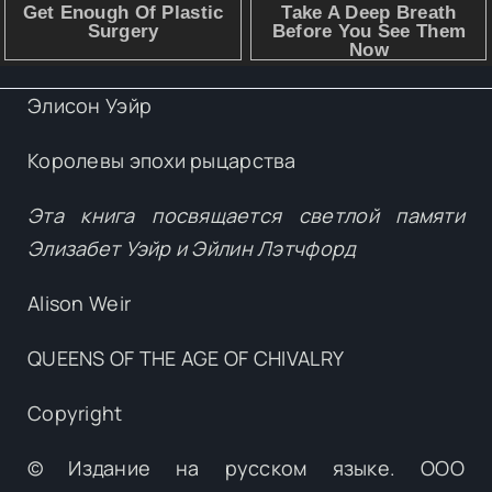
оказалась втянутой в события, в результате которых ее
супруг был насильственно свергнут. Как же жили и
умирали эти королевы, как они использовали свою власть
и как справлялись с войной, предательством и
Элисон Уэйр
трагедиями?..В формате PDF A4 сохранён издательский
дизайн.
Королевы эпохи рыцарства
Эта книга посвящается светлой памяти
Элизабет Уэйр и Эйлин Лэтчфорд
Alison Weir
QUEENS OF THE AGE OF CHIVALRY
Copyright
© Издание на русском языке. ООО