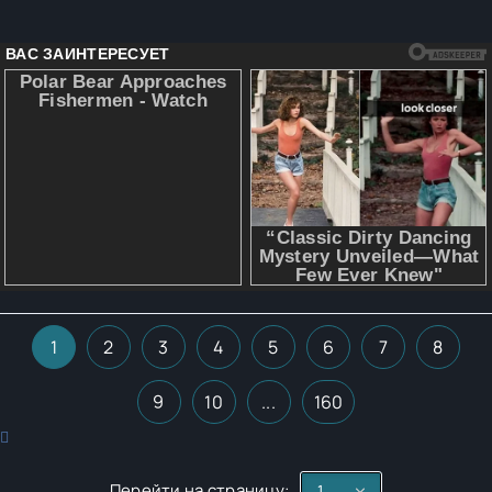
1
2
3
4
5
6
7
8
9
10
...
160
Перейти на страницу: