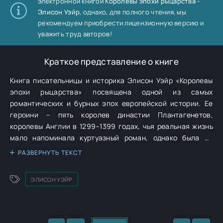
электронной книгой
Королевы эпохи рыцарства -
Элисон Уэйр
, однако, для полного чтения, мы
рекомендуем приобрести лицензионную версию и
уважить труд авторов!
Краткое представление о книге
Книга писательницы и историка Элисон Уэйр «Королевы
эпохи рыцарства» посвящена одной из самых
романтических и бурных эпох европейской истории. Ее
героини – пять королев династии Плантагенетов,
королевы Англии в 1299–1399 годах, чья реальная жизнь
мало напоминала куртуазный роман, однако была не
менее полна драматичных историй.В этот период
РАЗВЕРНУТЬ ТЕКСТ
средневековой истории, когда в соответствии с
представлениями о рыцарском образе жизни в
ЭЛИСОН УЭЙР
аристократических кругах превозносились благородство,
военная слава и куртуазная любовь, Англию одно за
другим, а иногда и все разом, сотрясали события
поистине катастрофических масштабов: свержение двух