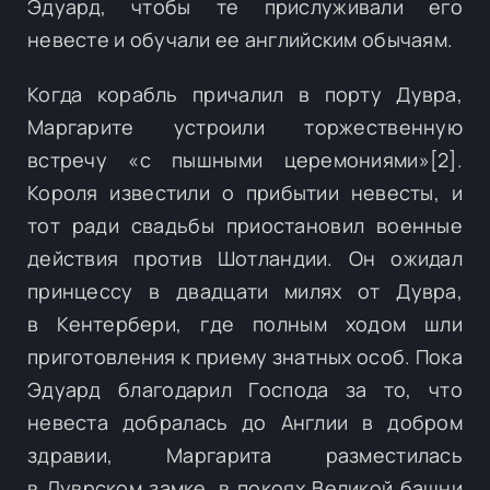
Эдуард, чтобы те прислуживали его
невесте и обучали ее английским обычаям.
Когда корабль причалил в порту Дувра,
Маргарите устроили торжественную
встречу «с пышными церемониями»[2].
Короля известили о прибытии невесты, и
тот ради свадьбы приостановил военные
действия против Шотландии. Он ожидал
принцессу в двадцати милях от Дувра,
в Кентербери, где полным ходом шли
приготовления к приему знатных особ. Пока
Эдуард благодарил Господа за то, что
невеста добралась до Англии в добром
здравии, Маргарита разместилась
в Дуврском замке, в покоях Великой башни