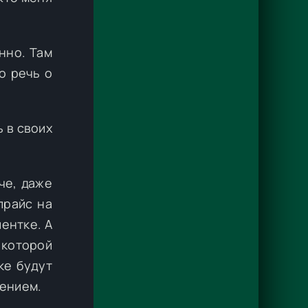
нно. Там
о речь о
 в своих
че, даже
прайс на
иентке. А
 которой
ке будут
сением.