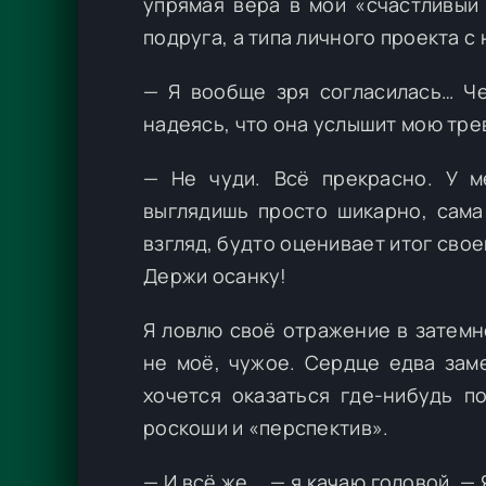
упрямая вера в мой «счастливый 
подруга, а типа личного проекта 
— Я вообще зря согласилась… Че
надеясь, что она услышит мою трев
— Не чуди. Всё прекрасно. У м
выглядишь просто шикарно, сама
взгляд, будто оценивает итог свое
Держи осанку!
Я ловлю своё отражение в затемн
не моё, чужое. Сердце едва заме
хочется оказаться где-нибудь п
роскоши и «перспектив».
— И всё же... — я качаю головой. —