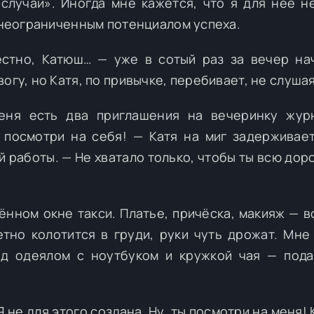
случай». Иногда мне кажется, что я для неё н
с неограниченным потенциалом успеха.
стно, Катюш… — уже в сотый раз за вечер на
огу, но Катя, по привычке, перебивает, не слушая
еня есть два приглашения на вечеринку жур
 посмотри на себя! — Катя на миг задерживае
й работы. — Не хватало только, чтобы ты всю дор
ённом окне такси. Платье, причёска, макияж — в
тно колотится в груди, руки чуть дрожат. Мне
од одеялом с ноутбуком и кружкой чая — под
 Я не для этого создана. Ну, ты посмотри на меня!