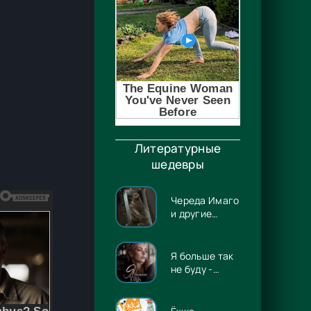
Литературные
шедевры
Череда Имаго
и другие
истории -
Лэрд Баррон
Я больше так
не буду -
Евгения
Владимировна
Потапова