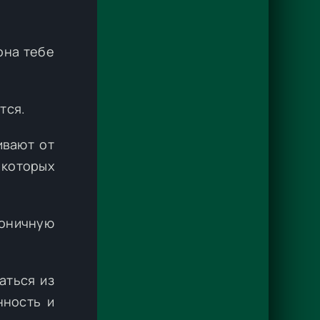
она тебе
тся.
ивают от
 которых
роничную
аться из
нность и