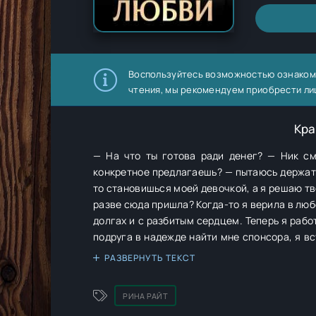
Воспользуйтесь возможностью ознаком
чтения, мы рекомендуем приобрести ли
Кра
— На что ты готова ради денег? — Ник см
конкретное предлагаешь? — пытаюсь держатьс
то становишься моей девочкой, а я решаю тв
разве сюда пришла? Когда-то я верила в любовь и выбрала того, кто казался надёжнее — но он обманул меня, оставив в
долгах и с разбитым сердцем. Теперь я рабо
подруга в надежде найти мне спонсора, я вс
кого когда-то сама отвергла. Теперь у меня 
РАЗВЕРНУТЬ ТЕКСТ
условия и не потерять себя? 
РИНА РАЙТ