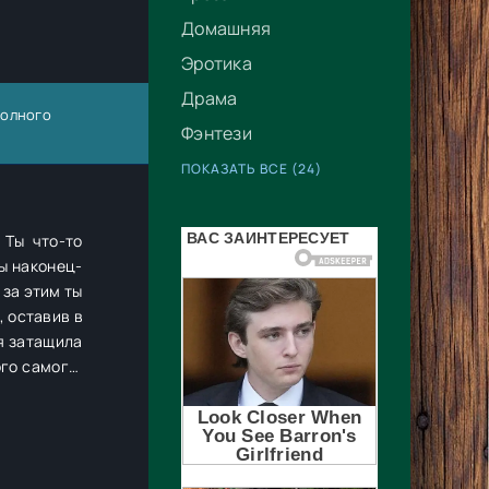
Домашняя
Эротика
Драма
 полного
Фэнтези
ПОКАЗАТЬ ВСЕ (24)
 Ты что-то
Ты наконец-
 за этим ты
ня затащила
ого самого,
ться на его