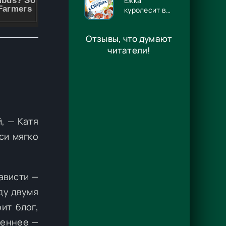
Ёжка
куролесит в
сказках -
Антон
Отзывы, что думают
Владимирович
Соя
читатели!
, — Катя
си мягко
ависти —
ду двумя
ит блог,
реннее —