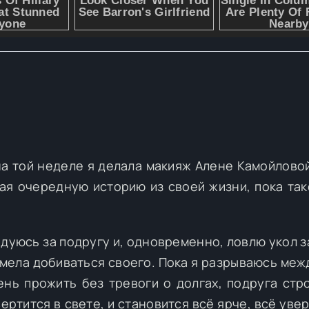
на той неделе я делала макияж Алене Камойловой
вая очередную историю из своей жизни, пока так
адуюсь за подругу и, одновременно, ловлю укол з
 умела добиваться своего. Пока я разрываюсь меж
ень прожить без тревоги о долгах, подруга стро
ертится в свете, и становится всё ярче, всё уве