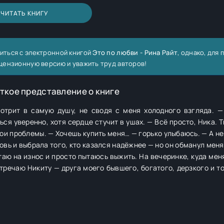
ЧИТАТЬ КНИГУ
иться с электронной книгой
Это по любви - Рина Райт
, однако, для
цензионную версию и уважить труд авторов!
ткое представление о книге
отрит в самую душу, не сводя с меня холодного взгляда. —
я уверенно, хотя сердце стучит в ушах. — Всё просто, Ника. 
ои проблемы. — Хочешь купить меня… — горько улыбаюсь. — А не
таю на износ и просто пытаюсь выжить. На вечеринке, куда ме
тречаю Никиту — друга моего бывшего, богатого, дерзкого и т
нет права на ошибку и времени на гордость. Смогу ли я согласи
Или вновь проиграю… по любви?