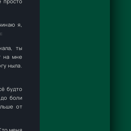
е просто
чинаю я,
:
нала, ты
т на мне
огу ныла.
сё будто
 до боли
альше от
 Кто меня