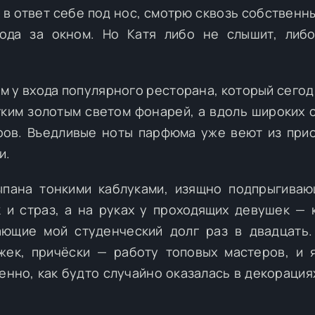
 в ответ себе под нос, смотрю сквозь собственн
рода за окном. Но Катя либо не слышит, либ
м у входа популярного ресторана, который сегод
гким золотым светом фонарей, а вдоль широких 
ов. Въедливые ноты парфюма уже веют из при
и.
ыпана тонкими каблуками, изящно подпрыгива
 и страз, а на руках у проходящих девушек — 
ающие мой студенческий долг раз в двадцать
жек, причёски — работу топовых мастеров, и 
нно, как будто случайно оказалась в декорация