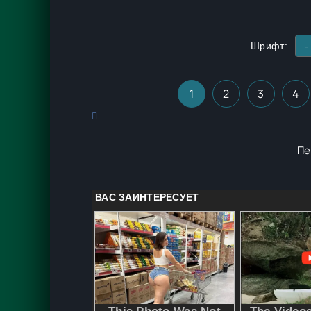
Шрифт:
-
1
2
3
4
Пе