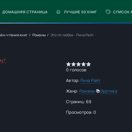
ДОМАШНЯЯ СТРАНИЦА
ЛУЧШИЕ 50 КНИГ
СПИСОК 
айн-чтение книг
Романы
Это по любви - Рина Райт
ку?
0
1
2
3
4
5
0
голосов
Автор:
Рина Райт
Жанр:
Романы
📚
Эротика
Страниц: 69
Просмотров: 0