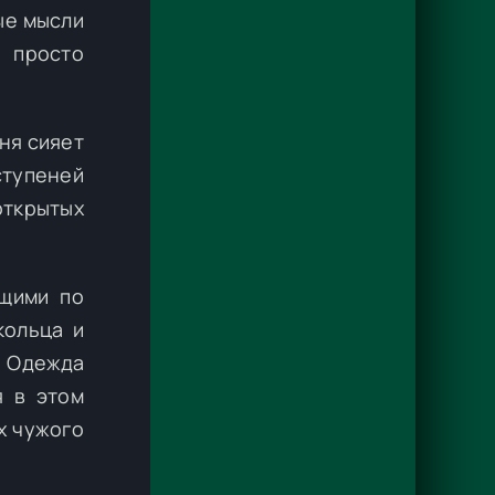
ые мысли
о просто
ня сияет
ступеней
открытых
ющими по
кольца и
. Одежда
я в этом
х чужого