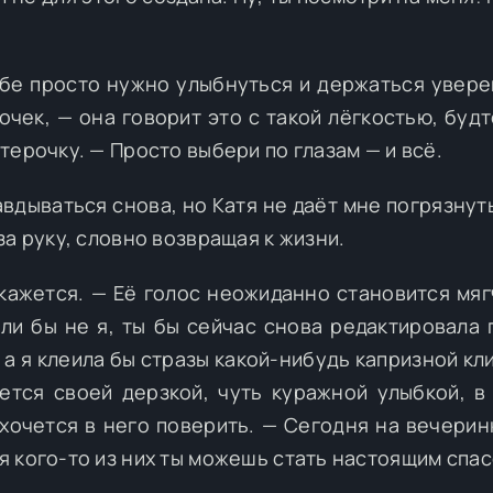
Тебе просто нужно улыбнуться и держаться увере
чек, — она говорит это с такой лёгкостью, будт
ерочку. — Просто выбери по глазам — и всё.
вдываться снова, но Катя не даёт мне погрязнуть
а руку, словно возвращая к жизни.
е кажется. — Её голос неожиданно становится мяг
сли бы не я, ты бы сейчас снова редактировала 
 а я клеила бы стразы какой-нибудь капризной кл
ется своей дерзкой, чуть куражной улыбкой, в
 хочется в него поверить. — Сегодня на вечерин
 кого-то из них ты можешь стать настоящим спа