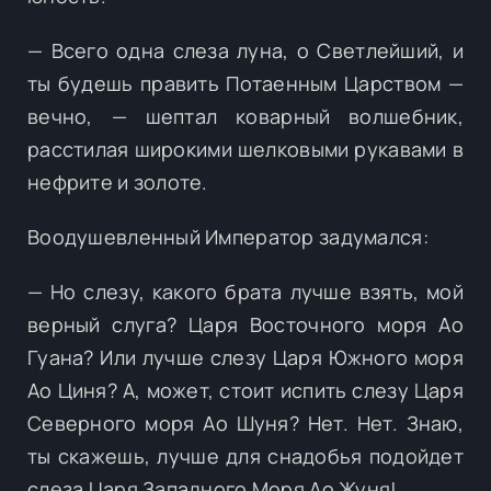
— Всего одна слеза луна, о Светлейший, и
ты будешь править Потаенным Царством —
вечно, — шептал коварный волшебник,
расстилая широкими шелковыми рукавами в
нефрите и золоте.
Воодушевленный Император задумался:
— Но слезу, какого брата лучше взять, мой
верный слуга? Царя Восточного моря Ао
Гуана? Или лучше слезу Царя Южного моря
Ао Циня? А, может, стоит испить слезу Царя
Северного моря Ао Шуня? Нет. Нет. Знаю,
ты скажешь, лучше для снадобья подойдет
слеза Царя Западного Моря Ао Жуня!