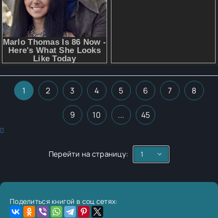
1
2
3
4
5
6
7
8
9
10
...
45
Перейти на страницу:
Поделиться книгой в соц сетях: