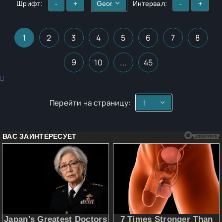
Шрифт:
-
+
Интервал:
-
+
1
2
3
4
5
6
7
8
9
10
...
45
Перейти на страницу: