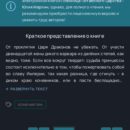
электронной книгой
Пленница Потаённого Царства -
Юлия Марлин
, однако, для полного чтения, мы
рекомендуем приобрести лицензионную версию и
уважить труд авторов!
Краткое представление о книге
От проклятия Царя Драконов не убежать. От участи
двенадцатой жены дикого варвара из далёких степей, как
видно, тоже. Если все вокруг твердят: судьба принцессы
состоит исключительно в том, чтобы пожертвовать собой
во славу Империи, так какая разница, где сгинуть – в
диком краю кочевников, или в пасти беспощадного
морского чудовища? Просто взойди на корабль и уплыви...
РАЗВЕРНУТЬ ТЕКСТ
Это Мир под Девятью Небесами. Здесь долг чтят превыше
любви, Учение об Извиве Пути не обещает спасения, а
ЮЛИЯ МАРЛИН
краткая смертная жизнь всего лишь отравленное вино в
драгоценной оправе.