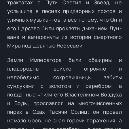
трактатах о Пути Светил и Звезд, не
услышите в песнях придворных поэтов и
уличных музыкантов, а все потому, что Он и
его Царство были прокляты дыханием Лун-
вана и вычеркнуты из истории смертного
Мира под Девятью Небесами.
Земли Императора были обширны и
плодородны, войско огромно и
непобедимо, сокровищницы забиты
сундуками с золотом и серебром, а
подданные чтили его Властелином Воздуха
и Воды, прославляя на многочисленных
пирах в Одах Тысячи Солнц; он провел
немало боев, не зная горечи поражения, а
его воины — горя погибели, но все это не