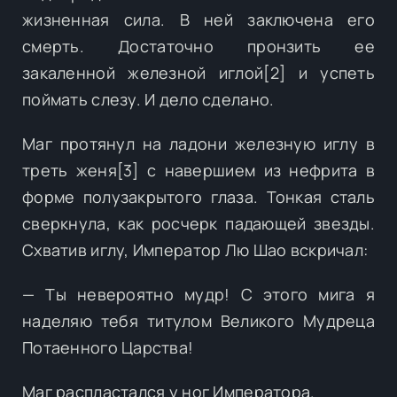
жизненная сила. В ней заключена его
смерть. Достаточно пронзить ее
закаленной железной иглой[2] и успеть
поймать слезу. И дело сделано.
Маг протянул на ладони железную иглу в
треть женя[3] с навершием из нефрита в
форме полузакрытого глаза. Тонкая сталь
сверкнула, как росчерк падающей звезды.
Схватив иглу, Император Лю Шао вскричал:
— Ты невероятно мудр! С этого мига я
наделяю тебя титулом Великого Мудреца
Потаенного Царства!
Маг распластался у ног Императора.