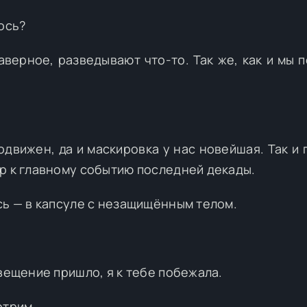
ось?
аверное, разведывают что-то. Так же, как и мы п
одвижен, да и маскировка у нас новейшая. Так и 
р к главному событию последней декады.
сь — в капсуле с незащищённым телом.
вещение пришло, я к тебе побежала.
отрим.