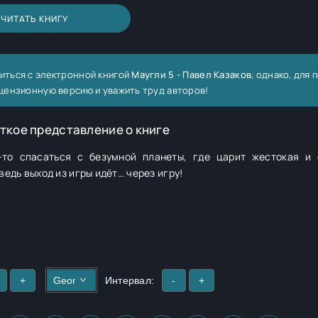
ЧИТАТЬ КНИГУ
иться с электронной книгой
Маугли 5 - Павел Казаков
, однако, для 
цензионную версию и уважить труд авторов!
ткое представление о книге
-то спасаться с безумной планеты, где царит жестокая и
ведь выход из игры идёт… через игру!
+
Интервал:
-
+