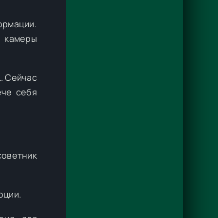
ормации.
 камеры
… Сейчас
ече себя
советник
оции.