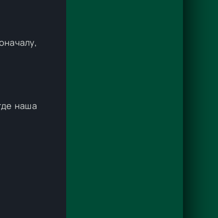
оначалу,
где наша