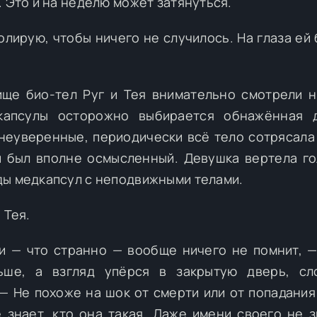
. Это и на неделю может затянуться.
олирую, чтобы ничего не случилось. На глаза ей 
ище био-тел Руг и Тея внимательно смотрели н
дкапсулы осторожно выбирается обнажённая д
 неуверенные, периодически всё тело сотрясала
и был вполне осмысленный. Девушка вертела го
ды медкапсул с неподвижными телами.
 Тея.
 и — что странно — вообще ничего не помнит, 
ьше, а взгляд упёрся в закрытую дверь, сл
 — Не похоже на шок от смерти или от попадания
 знает, кто она такая. Даже имени своего не з