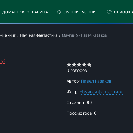
ДОМАШНЯЯ СТРАНИЦА
ЛУЧШИЕ 50 КНИГ
СПИСОК 
ение книг
Научная фантастика
Маугли 5 - Павел Казаков
ку?
0
1
2
3
4
5
0
голосов
Автор:
Павел Казаков
Жанр:
Научная фантастика
Страниц: 90
Просмотров: 0