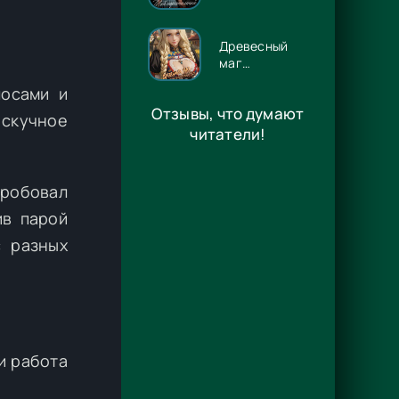
Люцифер -
Энже Граф
Древесный
маг
Орловского
лосами и
княжества 14
Отзывы, что думают
- Игорь
 скучное
Павлов
читатели!
пробовал
ив парой
 разных
и работа