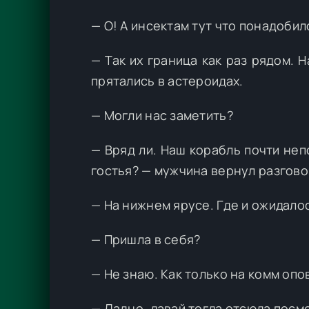
— О! А инсектам тут что понадобил
— Так их граница как раз рядом. Н
прятались в астероидах.
— Могли нас заметить?
— Вряд ли. Наш корабль почти неп
гостья? — мужчина вернул разгово
— На нижнем ярусе. Где и ожидало
— Пришла в себя?
— Не знаю. Как только на комм опо
— Ладно, давай тогда отсюда посм