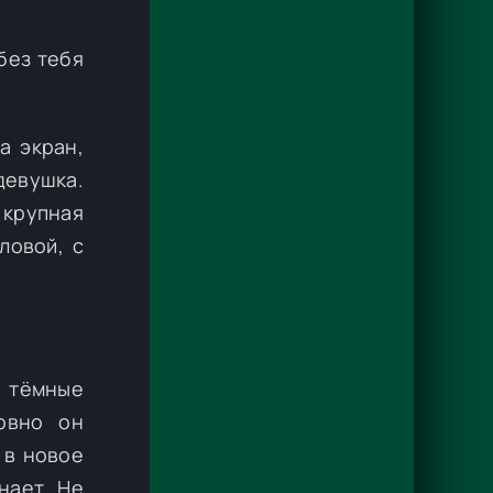
без тебя
а экран,
евушка.
 крупная
ловой, с
— тёмные
овно он
 в новое
нает. Не