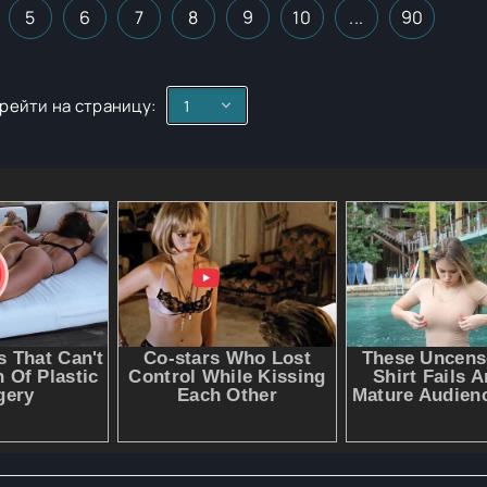
5
6
7
8
9
10
...
90
рейти на страницу: