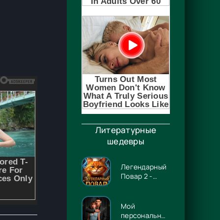
Литературные
шедевры
Легендарный
Повар 2 -
Гриша
Гремлинов
Мой
персональный