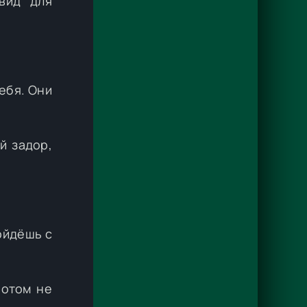
вид для
тебя. Они
й задор,
пойдёшь с
потом не