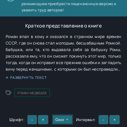
рекомендуем приобрести лицензионную версию и
уважить труд авторов!
Краткое представление о книге
Роман впал в кому и оказался в странном мире времен
СССР, где он снова стал молодым, бесшабашным Ромкой.
Бабушка, или та, кто выдавала себя за бабушку Ромы,
рассказала ему, что он сможет покинуть этот мир, только
тогда, когда он исправит все прежние ошибки и загладить
вину перед женщинами, с которыми он был несправедлив.
Если он не сможет этого сделать, то снова и снова будет
РАЗВЕРНУТЬ ТЕКСТ
попадать в один и тот же день своей прожитой жизни. В
День Барсука.
РОМАН МЕДВЕДЕВ
Шрифт:
-
+
Интервал:
-
+