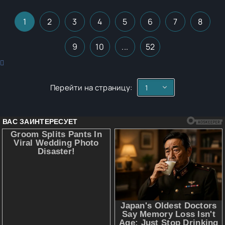
1
2
3
4
5
6
7
8
9
10
...
52
Перейти на страницу: