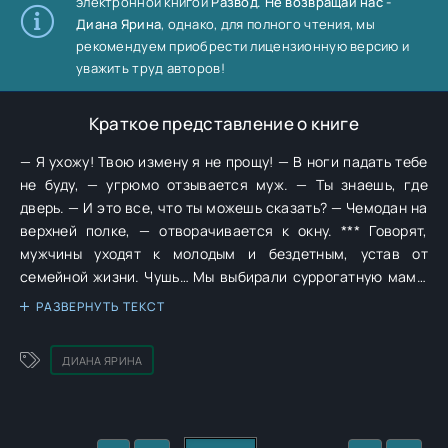
электронной книгой
Развод. Не возвращай нас -
Диана Ярина
, однако, для полного чтения, мы
рекомендуем приобрести лицензионную версию и
уважить труд авторов!
Краткое представление о книге
— Я ухожу! Твою измену я не прощу! — В ноги падать тебе
не буду, — угрюмо отзывается муж. — Ты знаешь, где
дверь. — И это все, что ты можешь сказать? — Чемодан на
верхней полке, — отворачивается к окну. *** Говорят,
мужчины уходят к молодым и бездетным, устав от
семейной жизни. Чушь… Мы выбирали суррогатную маму,
и муж ушел к ней… К бабе с чужим ребенком, не забыв
РАЗВЕРНУТЬ ТЕКСТ
заделать ей… своего.
ДИАНА ЯРИНА