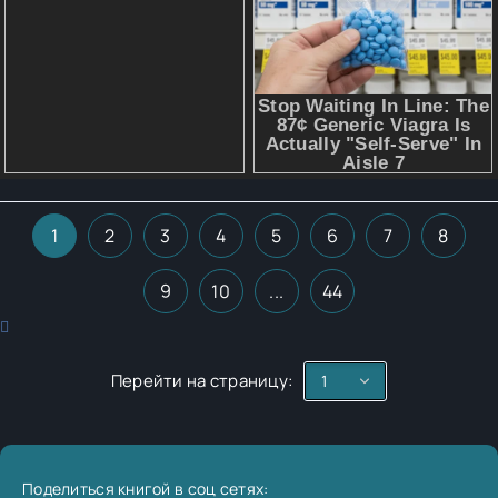
1
2
3
4
5
6
7
8
9
10
...
44
Перейти на страницу:
Поделиться книгой в соц сетях: