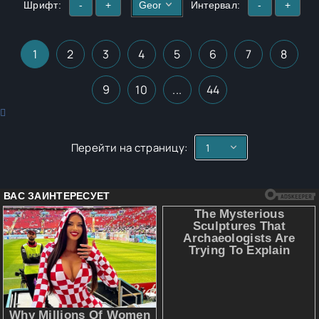
Шрифт:
-
+
Интервал:
-
+
1
2
3
4
5
6
7
8
9
10
...
44
Перейти на страницу: