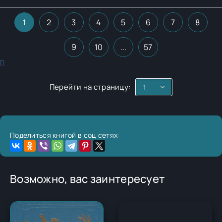
1
2
3
4
5
6
7
8
9
10
...
57
Перейти на страницу:
Поделиться книгой в соц сетях:
Возможно, вас заинтересует