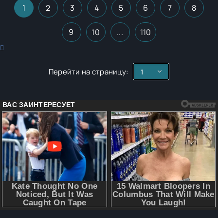
1
2
3
4
5
6
7
8
9
10
...
110
Перейти на страницу: