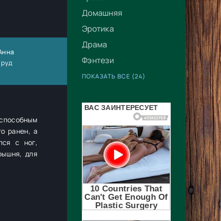
Домашняя
Эротика
Драма
 Анна
Фэнтези
труд
ПОКАЗАТЬ ВСЕ (24)
 способным
о ранен, а
лся с ног,
рышня, для