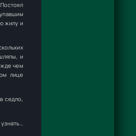
 Постоял
 упавшим
ю жилу и
скольких
шляпы, и
ежде чем
ом лице
в седло,
 узнать…