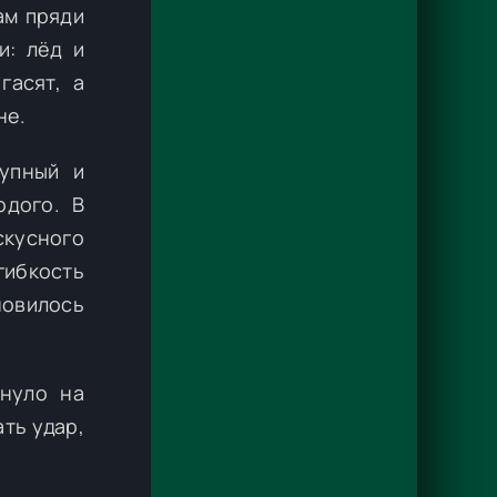
ам пряди
и: лёд и
гасят, а
не.
упный и
одого. В
скусного
гибкость
новилось
снуло на
ть удар,