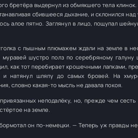
го бретёра выдернул из обмякшего тела клинок.
станавливая сбившееся дыхание, и склонился над
ось алое пятно. Заглянул в лицо, пощупал шейну
уголка с пышным плюмажем ждали на земле в не
й муравей шустро полз по серебряному галуну 
ил, как тот перебирает крошечными лапками, пр
е и натянул шляпу до самых бровей. На хмур
ия, словно какая-то мысль не давала покоя.
 привязанных неподалёку, но, прежде чем сесть 
остёртое на земле.
обормотал он по-немецки. — Теперь уж правды не