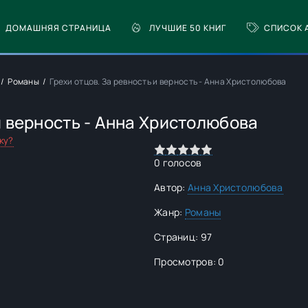
ДОМАШНЯЯ СТРАНИЦА
ЛУЧШИЕ 50 КНИГ
СПИСОК 
Романы
Грехи отцов. За ревность и верность - Анна Христолюбова
и верность - Анна Христолюбова
ку?
0
1
2
3
4
5
0
голосов
Автор:
Анна Христолюбова
Жанр:
Романы
Страниц: 97
Просмотров: 0