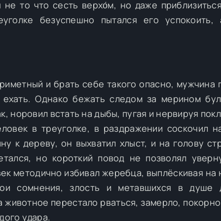
 не то что сесть верхо́м, но даже приблизиться
еуголке безуспешно пытался его успокоить, 
приметный и брать себе такого опасно, мужчина 
 ехать. Однако бежать следом за мерином бу
к, норовил встать на дыбы, пугая и нервируя пок
еловек в треуголке, в раздражении соскочил н
ну к дереву, он выхватил хлыст, и на голову ст
етался, но короткий повод не позволял уверн
век методично избивал жеребца, выплёскивая на 
ои сомнения, злость и метавшихся в душе 
а животное перестало рваться, замерло, покорно
дого удара.