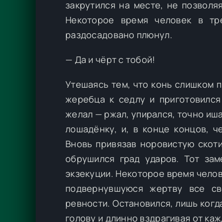
закрутился на месте, не позволяя
Некоторое время человек в тр
раздосадовано плюнул.
— Да и чёрт с тобой!
Утешаясь тем, что конь слишком 
жеребца к седлу и приготовился
желал — ржал, упирался, точно иша
лошадёнку, и, в конце концов, ч
Вновь привязав норовистую скоти
обрушился град ударов. Тот зам
экзекуции. Некоторое время чело
подвернувшуюся жертву все св
ревности. Остановился, лишь когд
голову и длинно вздрагивая от каж