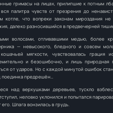
нные гримасы на лицах, прилипшие к потным лб
 вся палитра чувств от презрения до ненавист
 котле, что вопреки законам мироздания не 
ужия, далеко разносившийся в предвечерней тиши
выми волосами, отливавшими медью, более кр
ерника — невысокого, бледного и совсем мол
кошачьей мягкости, чувствовалась грация и
емительно и безошибочно, и лишь природная 
ься от ударов. Но с каждой минутой ошибок ста
од поединка предрешён…
еся над верхушками деревьев, тускло взбле
тступил, неловко уклонился и попытался парирова
 его. Шпага вонзилась в грудь.