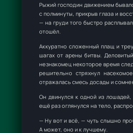
Рыжий господин движением бывало
с полминуты, прикрыв глаза и вос
— на груди того быстро расплывал
отошёл.
Аккуратно сложенный плащ и тре
шагах от арены битвы. Деловиты
незнакомец некоторое время след
решительно стряхнул насекомо
отражалась смесь досады и сомнен
Он двинулся к одной из лошадей,
ещё раз оглянулся на тело, распр
— Ну вот и всё, — чуть слышно пр
А может, оно и к лучшему.