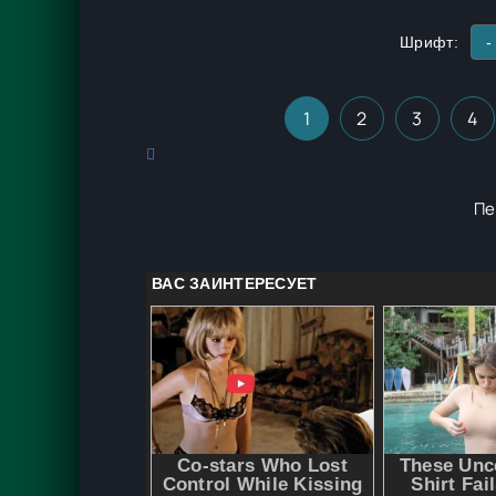
Шрифт:
-
1
2
3
4
Пе