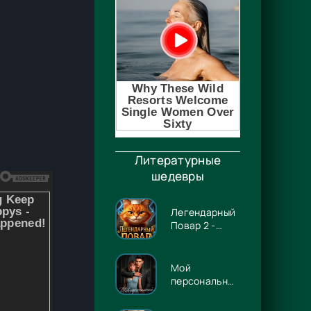
Литературные
шедевры
Легендарный
Повар 2 -
Гриша
Гремлинов
Мой
персональный
Люцифер -
Энже Граф