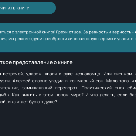
ЧИТАТЬ КНИГУ
иться с электронной книгой
Грехи отцов. За ревность и верность -
тения, мы рекомендуем приобрести лицензионную версию и уважить 
ткое представление о книге
 встречей, ударом шпаги в руке незнакомца. Или письмом,
эли, Алексей словно угодил в кошмарный сон. Мало того, чт
мятежник, замышлявший переворот! Политический сыск сби
дыбы. Как выжить в этом новом мире? И что делать, если ба
рой, вызывает бурю в душе?