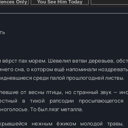
ть
и вёрст пах морем. Шевелил ветви деревьев, обс
имнего сна, о котором ещё напоминали ноздреват
 видневшиеся среди палой прошлогодней листвы.
левшие от весны птицы, но странный звук — ин
естный в тихой рапсодии просыпающегося
ноголосье. То был лязг металла.
крывшейся нежным ёжиком молодой травы, 