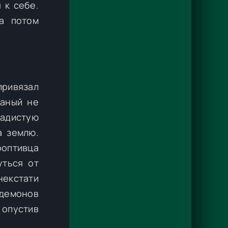
 к себе.
а потом
привязал
ланый не
ладистую
а землю.
роптивца
уться от
некстати
демонов
 опустив