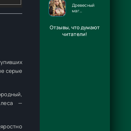
Древесный
маг
Орловского
княжества 14
Отзывы, что думают
- Игорь
Павлов
читатели!
тупивших
ые серые
ородный,
 леса —
яростно