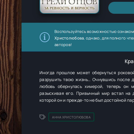
Воспользуйтесь возможностью ознаком
Христолюбова
, однако, для полного ч
авторов!
Кра
Иногда прошлое может обернуться роковой
разрушить твою жизнь… Очнувшись после ду
любовь обернулась химерой, теперь он 
разыскивая его. Привычный мир встал на 
которой он и прежде-то не был достойной па
АННА ХРИСТОЛЮБОВА