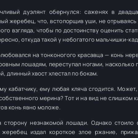
ачливый дуэлянт обернулся: саженях в двадц
ный жеребец, что, встопорщив уши, не отрываясь
ого взгляда, чтобы по достоинству оценить стат
ересно, откуда такой у небогатого мальчишки-ка
любовался на тонконогого красавца — конь нерв
кровным лошадям, переступал ногами, насколько 
й, длинный хвост хлестал по бокам.
му кабатчику, ему любая кляча сгодится. Может,
собственного мерина? Тот и на вид не слишком ка
тов конь явно моложе.
 сторону незнакомой лошади. Однако стоило 
, жеребец издал короткое злое ржание, приж