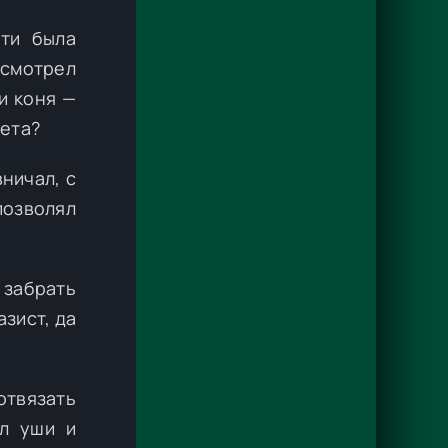
ати была
 смотрел
и коня —
дета?
ничал, с
позволял
 забрать
зист, да
отвязать
ал уши и