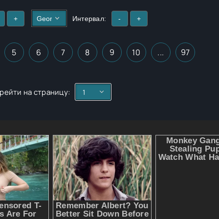
+
Интервал:
-
+
5
6
7
8
9
10
...
97
рейти на страницу: