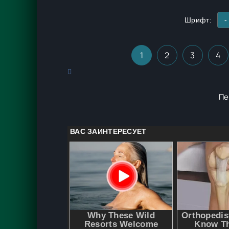
Шрифт:
-
1
2
3
4
Пе