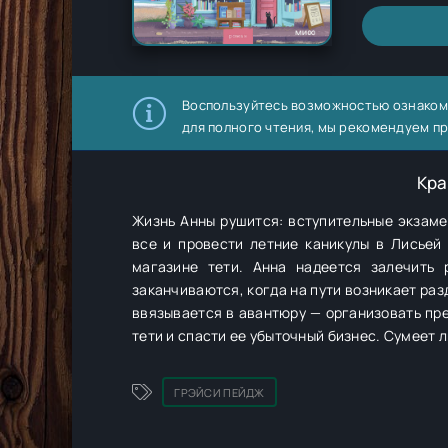
Воспользуйтесь возможностью ознаком
для полного чтения, мы рекомендуем п
Кра
Жизнь Анны рушится: вступительные экзаме
все и провести летние каникулы в Лисьей
магазине тети. Анна надеется залечить
заканчиваются, когда на пути возникает ра
ввязывается в авантюру — организовать пре
тети и спасти ее убыточный бизнес. Сумеет л
ГРЭЙСИ ПЕЙДЖ