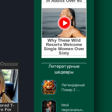
Литературные
шедевры
Легендарный
Повар 2 -
Гриша
Гремлинов
Мой
персональный