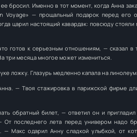
ее бросил. Именно в тот момент, когда Анна зак
on Voyage» — прощальный подарок перед его 
огда царил настоящий кавардак: повсюду стояли 
что готов к серьезным отношениям, — сказал в 
 За три месяца многое может измениться.
руке ложку. Глазурь медленно капала на линолеум
Анна. — Твоя стажировка в парижской фирме дл
ать обратный билет, — ответил он и пригладил
 От последнего лета перед универом надо бр
 — Макс одарил Анну сладкой улыбкой, от ко