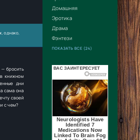
Домашняя
Эротика
Драма
ж
, однако,
Фэнтези
ПОКАЗАТЬ ВСЕ (24)
 — бросить
 в книжном
ренные дни
а сама она
ечту своей
и с чем?