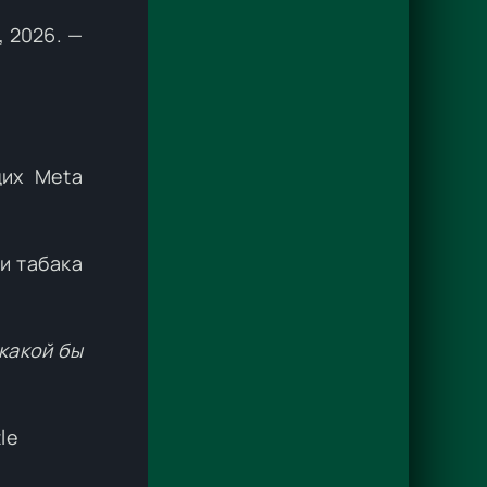
, 2026. —
щих Meta
и табака
какой бы
tle