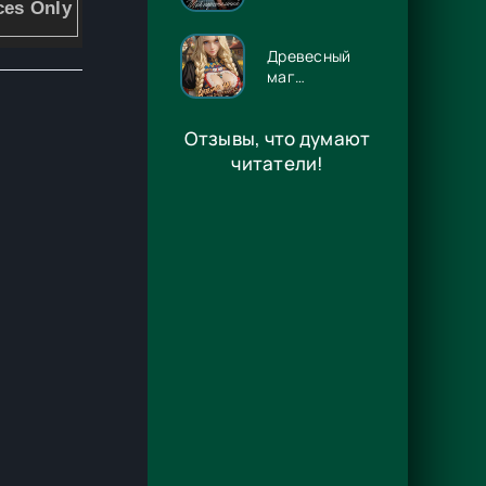
Люцифер -
Энже Граф
Древесный
маг
Орловского
княжества 14
Отзывы, что думают
- Игорь
Павлов
читатели!