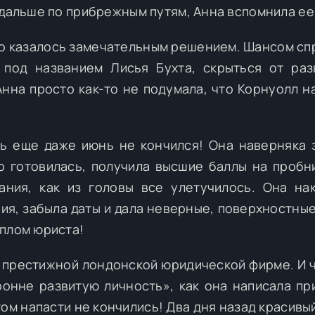
 дальше по прибрежным путям, Анна вспомнила ее
ето казалось замечательным решением. Шансом сп
 под названием Лисья Бухта, скрыться от раз
Анна просто как-то не подумала, что Корнуолл н
ь еще даже июнь не кончился! Она наверняка 
о готовилась, получила высшие баллы на пробн
ания, как из головы все улетучилось. Она на
я, забыла даты и дала неверные, поверхностные
иплом юриста!
 престижной лондонской юридической фирме. И 
онне развитую личность», как она написала пр
ом напасти не кончились! Два дня назад красивый