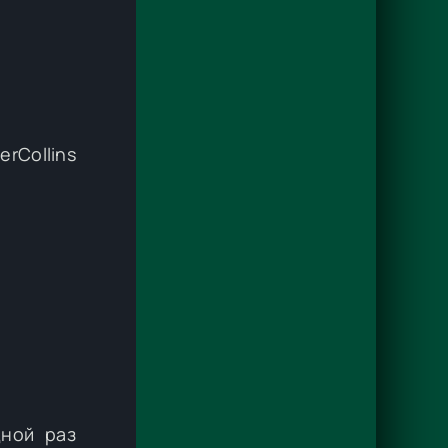
rCollins
дной раз