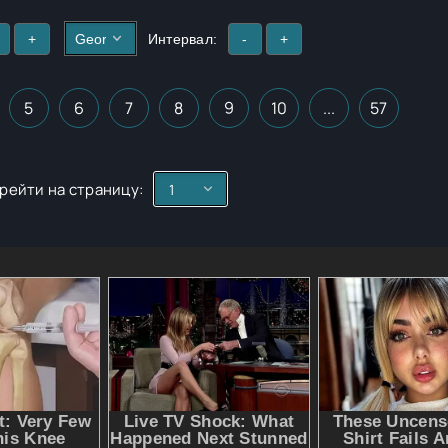
+
Интервал:
-
+
5
6
7
8
9
10
...
57
рейти на страницу: