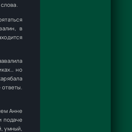
 слова.
рятаться
валин, в
аходится
завалила
иках… но
карябала
 ответы.
чем Анне
и подаче
, умный,