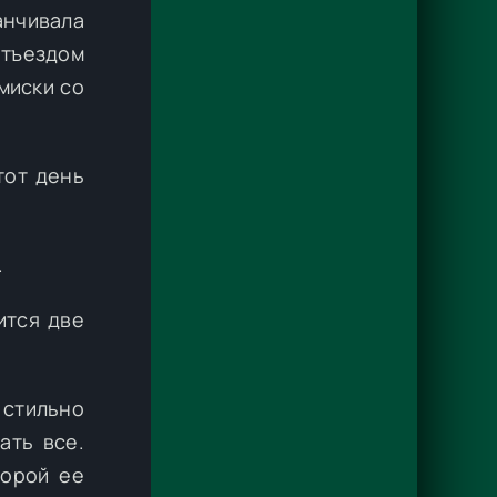
анчивала
отъездом
миски со
тот день
.
ится две
 стильно
ать все.
торой ее