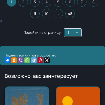
1
2
3
4
5
6
7
8
9
10
...
48
Перейти на страницу:
Поделиться книгой в соц сетях:
Возможно, вас заинтересует