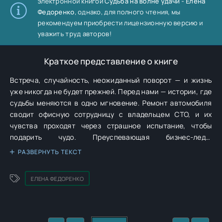
электронной книгой
Судьба на волне удачи - Елена
Федоренко
, однако, для полного чтения, мы
рекомендуем приобрести лицензионную версию и
уважить труд авторов!
Краткое представление о книге
Встреча, случайность, неожиданный поворот — и жизнь
уже никогда не будет прежней. Перед нами — истории, где
судьбы меняются в одно мгновение. Ремонт автомобиля
сводит офисную сотрудницу с владельцем СТО, и их
чувства проходят через страшное испытание, чтобы
подарить чудо. Преуспевающая бизнес-леди,
отправившись в далекую Австралию учиться управлять
РАЗВЕРНУТЬ ТЕКСТ
яхтой, находит нечто большее. Обычная девушка
попадает в мир магии и обретает истинное счастье.
ЕЛЕНА ФЕДОРЕНКО
Слепая певчая церковного хора получает в дар не только
зрение, но и верного друга. Эта книга о силе духа,
всепобеждающей надежде и той тихой любви, что
согревает душу, о том, как жизнь испытывает на