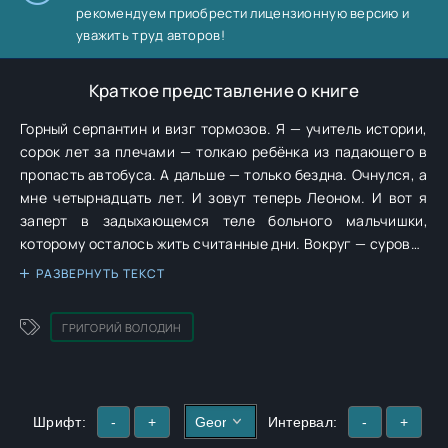
рекомендуем приобрести лицензионную версию и
уважить труд авторов!
Краткое представление о книге
Горный серпантин и визг тормозов. Я — учитель истории,
сорок лет за плечами — толкаю ребёнка из падающего в
пропасть автобуса. А дальше — только бездна. Очнулся, а
мне четырнадцать лет. И зовут теперь Леоном. И вот я
заперт в задыхающемся теле больного мальчишки,
которому осталось жить считанные дни. Вокруг — суровое
Училище, где поджарые ровесники уже вострят ножи, а
РАЗВЕРНУТЬ ТЕКСТ
мастер открытым текстом советует убраться восвояси.
Но уйти — значит умереть ещё быстрее. Передо мной один
ГРИГОРИЙ ВОЛОДИН
путь: стать Гонцом Королевства. В мире, где знатные роды
плетут заговоры, а короли раздают приказы, не
спрашивая согласия, именно Гонцы — те, кому доверяют
тайны и жизни. Что ж. Я двадцать лет учил детей думать,
Шрифт:
-
+
Интервал:
-
+
слушать и находить нестандартные решения. Это я умею