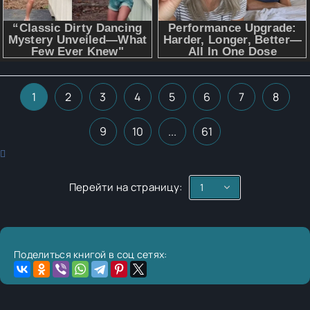
1
2
3
4
5
6
7
8
9
10
...
61
Перейти на страницу:
Поделиться книгой в соц сетях: