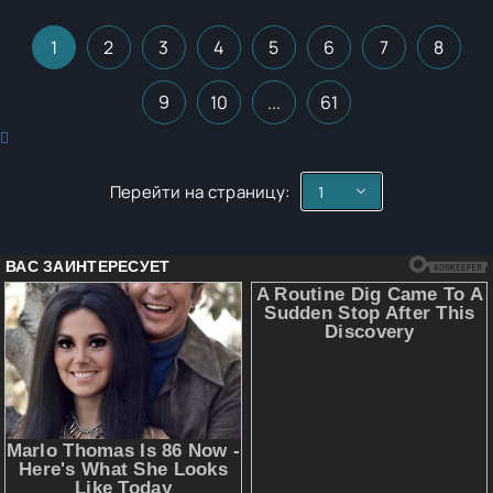
лучше всего. А Система в голове поможет перевести мой
опыт в навыки
1
2
3
4
5
6
7
8
9
10
...
61
Перейти на страницу: