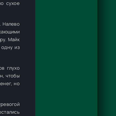
но сухое
. Налево
ркающими
ру. Майк
 одну из
ов глухо
н, чтобы
енег, но
тревогой
остались