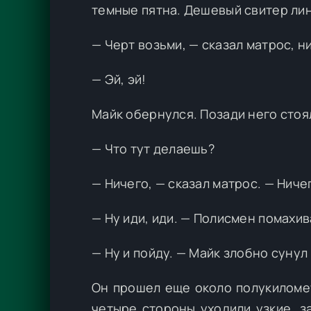
темные пятна. Дешевый свитер лин
— Черт возьми, — сказал матрос, н
— Эй, эй!
Майк обернулся. Позади него стоя
— Что тут делаешь?
— Ничего, — сказал матрос. — Ниче
— Ну иди, иди. — Полисмен помахив
— Ну и пойду. — Майк злобно сунул
Он прошел еще около полукиломет
четыре стороны уходили узкие, 