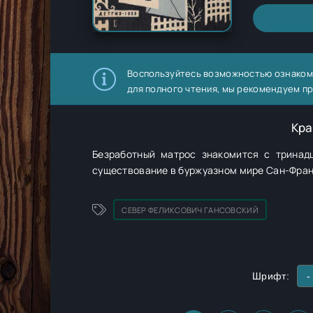
Воспользуйтесь возможностью ознаком
для полного чтения, мы рекомендуем п
Кра
Безработный матрос знакомится с трина
существование в буржуазном мире Сан-Фран
СЕВЕР ФЕЛИКСОВИЧ ГАНСОВСКИЙ
Шрифт:
-