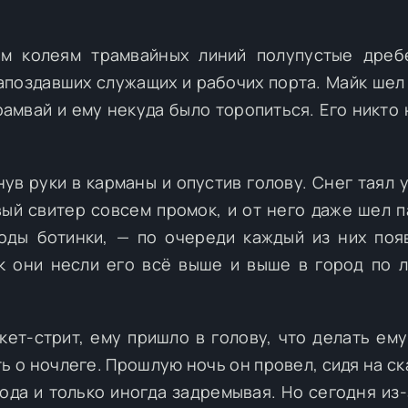
ем колеям трамвайных линий полупустые дреб
запоздавших служащих и рабочих порта. Майк шел
рамвай и ему некуда было торопиться. Его никто 
ув руки в карманы и опустив голову. Снег таял у
вый свитер совсем промок, и от него даже шел п
оды ботинки, — по очереди каждый из них поя
ак они несли его всё выше и выше в город по 
ет-стрит, ему пришло в голову, что делать ему
ь о ночлеге. Прошлую ночь он провел, сидя на ск
ода и только иногда задремывая. Но сегодня из-