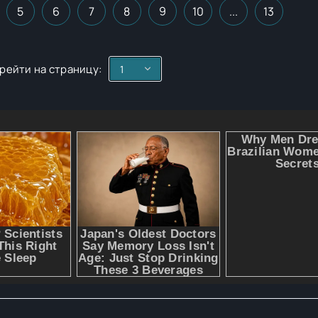
5
6
7
8
9
10
...
13
рейти на страницу: