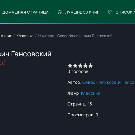
ДОМАШНЯЯ СТРАНИЦА
ЛУЧШИЕ 50 КНИГ
СПИСОК 
ие книг
Классика
Надежда - Север Феликсович Гансовский
вич Гансовский
ку?
0
1
2
3
4
5
0
голосов
Автор:
Север Феликсович Гансо
Жанр:
Классика
Страниц: 13
Просмотров: 0