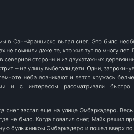
имы в Сан-Франциско выпал снег. Это было нео
х не помнили даже те, кто жил тут по многу лет.
ов северной стороны и из двухэтажных деревянн
трит — на улицу выбегали дети. Одни, запрокинув
 темноте неба возникают и летят кружась белые
ами и с интересом рассматривали быстро
а снег застал еще на улице Эмбаркадеро. Весь
где не было. Когда повалил снег, Майк решил пр
еную булыжником Эмбаркадеро и пошел вверх по