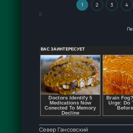
1
2
3
4
Пе
Север Гансовский