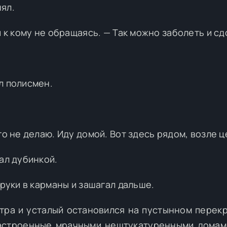
ял.
и к кому не обращаясь. — Так можно заболеть и сд
л полисмен.
го не делаю. Иду домой. Вот здесь рядом, возле ц
ал дубинкой.
 руки в карманы и зашагал дальше.
ра и усталый остановился на пустынном перекр
застроенные мрачными нештукатуренными домам