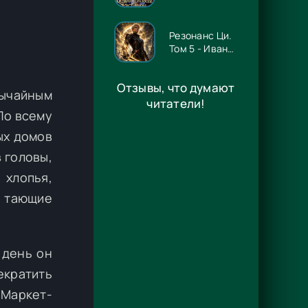
нуждается! -
Ника Цезарь
Резонанс Ци.
Том 5 - Иван
Рейн
Отзывы, что думают
бычайным
читатели!
 По всему
ых домов
 головы,
 хлопья,
 тающие
 день он
екратить
 Маркет-