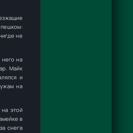
езжащие
 пешком:
нигде не
 него на
ар. Майк
влялся и
лужам на
 на этой
амейке в
за снега