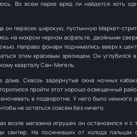
лось. Во всем парке вряд ли найдется хоть од
а он пересек широкую, пустынную Маркет-стрит
аясь на мокром черном асфальте, двойными све
режью. Направо фонари поднимались вверх к цент
аться этим красивым зрелищем. Он углубился в
скому кварталу Сан-Мигель.
в дома. Сквозь задернутые окна ночных кабак
 торопился пройти этот хорошо освещенный райо
реночевать в подворотне. У него было немного д
 чтобы не остаться совсем без ничего.
раз возле магазина игрушек он остановился и с 
и свитер. На посиневших от холода пальцах 