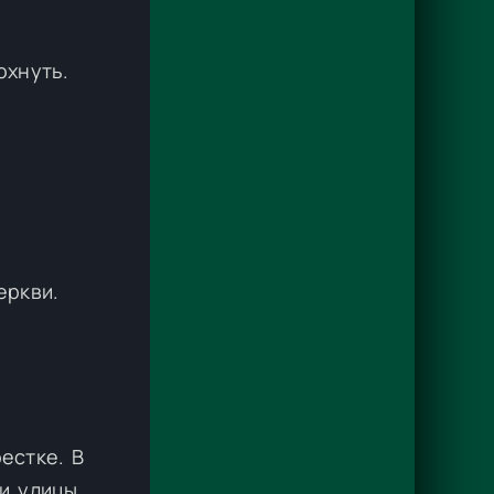
охнуть.
еркви.
естке. В
и улицы.