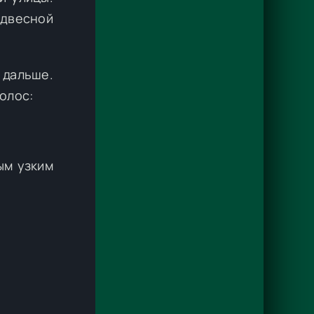
одвесной
 дальше.
олос:
ым узким