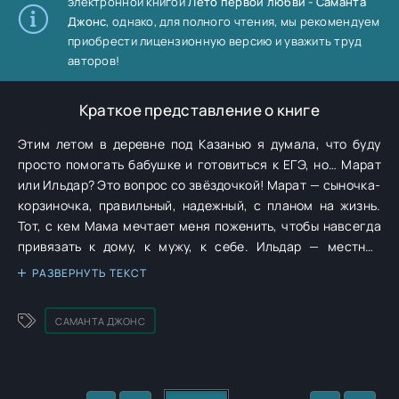
электронной книгой
Лето первой любви - Саманта
Джонс
, однако, для полного чтения, мы рекомендуем
приобрести лицензионную версию и уважить труд
авторов!
Краткое представление о книге
Этим летом в деревне под Казанью я думала, что буду
просто помогать бабушке и готовиться к ЕГЭ, но… Марат
или Ильдар? Это вопрос со звёздочкой! Марат — сыночка-
корзиночка, правильный, надежный, с планом на жизнь.
Тот, с кем Мама мечтает меня поженить, чтобы навсегда
привязать к дому, к мужу, к себе. Ильдар — местный
«забивной», вечно в ссадинах, с гитарой за спиной и
РАЗВЕРНУТЬ ТЕКСТ
таким взглядом, от которого внутри всё
переворачивается. Тот, кто знает все тайные тропы в лесу
САМАНТА ДЖОНС
и может показать тебе звёздное небо на рассвете. Тот,
кому плевать на правила, да и на себя… Но одно лето не
может длиться вечно. И когда в августе придется
уезжать, выбирать придется не только между двумя