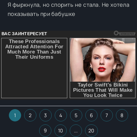
Я фыркнула, но спорить не стала. Не хотела
показывать при бабушке
1
2
3
4
5
6
7
8
9
10
...
20