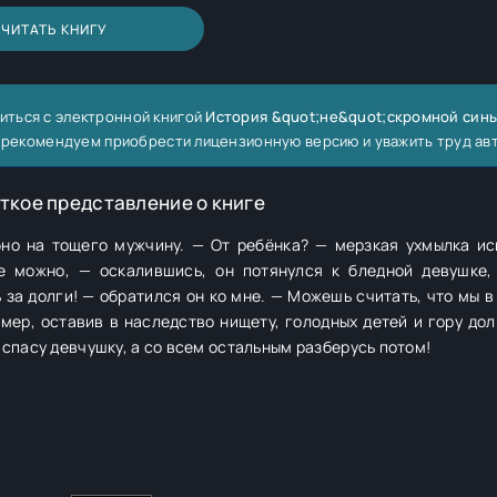
ЧИТАТЬ КНИГУ
иться с электронной книгой
История &quot;не&quot;скромной синь
мы рекомендуем приобрести лицензионную версию и уважить труд ав
ткое представление о книге
бно на тощего мужчину. — От ребёнка? — мерзкая ухмылка ис
е можно, — оскалившись, он потянулся к бледной девушке,
за долги! — обратился он ко мне. — Можешь считать, что мы в
мер, оставив в наследство нищету, голодных детей и гору дол
спасу девчушку, а со всем остальным разберусь потом!