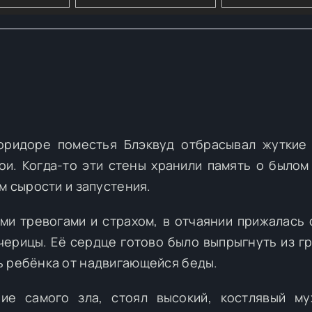
оридоре поместья Блэквуд отбрасывал жуткие
и. Когда-то эти стены хранили память о былом
м сырости и запустения.
и тревогами и страхом, в отчаянии прижалась 
черицы. Её сердце готово было выпрыгнуть из гр
ь ребёнка от надвигающейся беды.
ие самого зла, стоял высокий, костлявый м