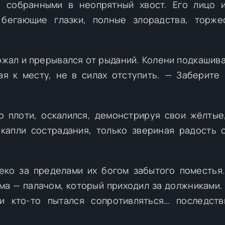
, собранными в неопрятный хвост. Его лицо 
 бегающие глазки, полные злорадства, торж
ожал и прерывался от рыданий. Колени подкашива
я к месту, не в силах отступить. — Заберите 
о плоти, оскалился, демонстрируя свои жёлтые
 капли сострадания, только звериная радость 
еко за пределами их богом забытого поместья
ма — палачом, который приходил за должниками.
и кто-то пытался сопротивляться… последст