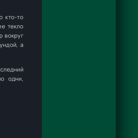
о кто-то
ее текло
р вокруг
ундой, а
оследний
но одни,