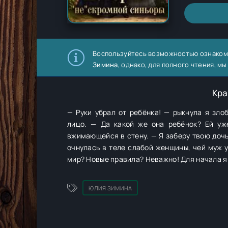
Воспользуйтесь возможностью ознаком
Зимина
, однако, для полного чтения, 
Кра
— Руки убрал от ребёнка! — рыкнула я зло
лицо. — Да какой же она ребёнок? Ей уж
вжимающейся в стену. — Я заберу твою дочь 
очнулась в теле слабой женщины, чей муж у
мир? Новые правила? Неважно! Для начала я 
ЮЛИЯ ЗИМИНА