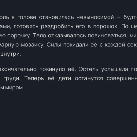
боль в голове становилась невыносимой — будт
ами, готовясь раздробить его в порошок. По ш
ую сорочку. Тело отказывалось повиноваться, ми
арную мозаику. Силы покидали её с каждой сек
изнутри.
 окончательно покинуло её, Эстель услышала п
з груди. Теперь её дети останутся совершен
м миром.