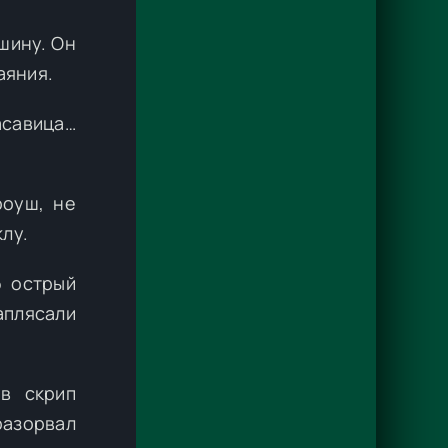
шину. Он
аяния.
асавица…
роуш, не
лу.
б острый
аплясали
в скрип
разорвал