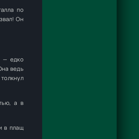
талла по
звал! Он
, — едко
Она ведь
 толкнул
тью, а в
и в плащ