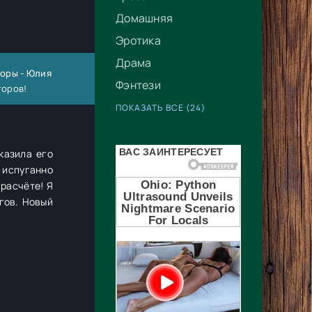
Домашняя
Эротика
Драма
оры - Юлия
Фэнтези
торов!
ПОКАЗАТЬ ВСЕ (24)
казила его
 испуганно
 расчёте! Я
гов. Новый