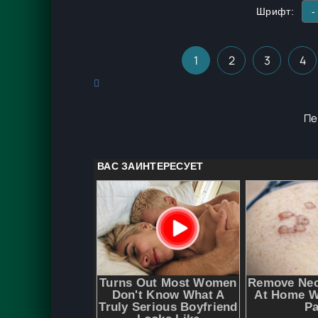
Шрифт:
-
1
2
3
4
Пе