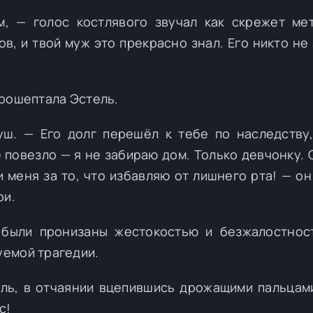
, — голос костлявого звучал как скрежет ме
в, и твой муж это прекрасно знал. Его никто не 
прошептала Эстель.
ш. — Его долг перешёл к тебе по наследству
е повезло — я не забираю дом. Только девчонку. 
и меня за то, что избавляю от лишнего рта! — он
ри.
 были пронизаны жестокостью и безжалостнос
емой трагедии.
ель, в отчаянии вцепившись дрожащими пальцам
с!