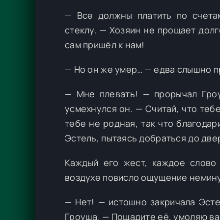
— Все должны платить по счетам
стеклу. — Хозяин не прощает долго
сам пришёл к нам!
— Но он же умер… — едва слышно 
— Мне плевать! — прорычал Гроу
усмехнулся он. — Считай, что теб
тебе не родная, так что благодар
Эстель, пытаясь добраться до две
Каждый его жест, каждое слово
воздухе повисло ощущение немину
— Нет! — истошно закричала Эст
Гроуша. — Пощадите её, умоляю ва