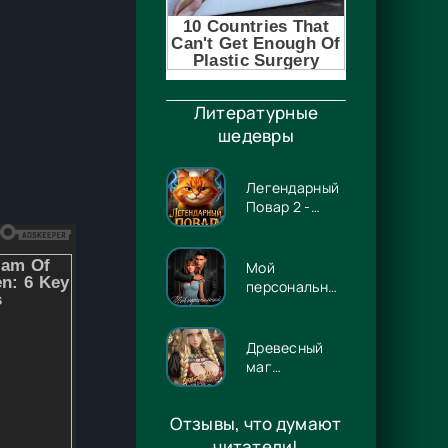
Литературные
шедевры
Легендарный
Повар 2 -
Гриша
Гремлинов
Мой
персональный
Люцифер -
Энже Граф
Древесный
маг
Орловского
княжества 14
Отзывы, что думают
- Игорь
Павлов
читатели!