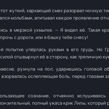
этот жуткий, каркающий смех разорвал ночную ти
ался мольбами, впитывал каждое проявление отч
ись в мерзкой ухмылке. — Я видел её. Такая кр
прочь с дороги, или я башку тебе снесу!
й попытке упёрлась руками в его грудь. Но Г
силой отшвырнул её в сторону, как тряпичную кук
весие, рухнула на пол, ударившись головой о
е взорвалась ослепляющая боль, перед глазами з
кользающее сознание, отчаянно вслушиваясь 
ронзительный, полный ужаса крик Лилы, который 