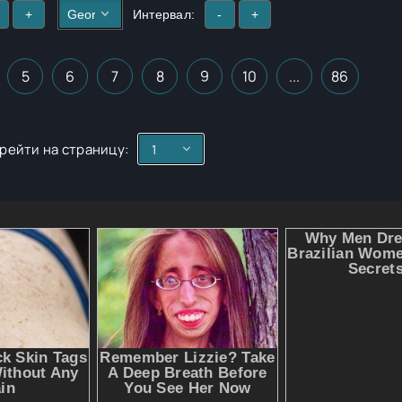
+
Интервал:
-
+
5
6
7
8
9
10
...
86
рейти на страницу: