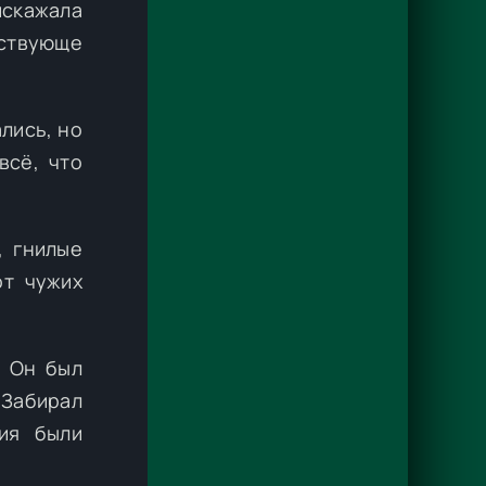
искажала
ествующе
лись, но
всё, что
, гнилые
от чужих
. Он был
 Забирал
вия были