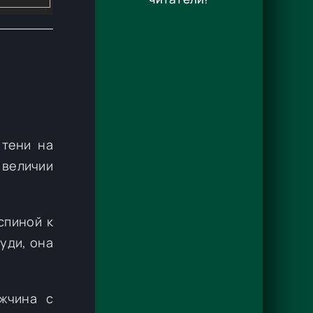
 тени на
 величии
спиной к
уди, она
ужчина с