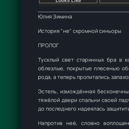
Юлия Зимина
История "не" скромной синьоры
ПРОЛОГ
Тусклый свет старинных бра в к
облезлые, покрытые плесенью обо
рода, а теперь пропитались запахо
Эстель, измождённая бесконечным
тяжёлой двери спальни своей пад
до последнего надеялась защитит
Напротив неё, словно воплощен