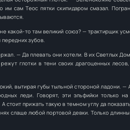
то им сам Теос пятки скипидаром смазал. Погра
мываются.
 не какой-то там великий союз? — трактирщик усм
 передних зубов.
ржал. — Да плевать они хотели. В их Светлых Дом
, режут глотки в тени своих драгоценных лесов,
окий, вытирая губы тыльной стороной ладони. — А
родных леди. Говорят, эти эльфийки только на
 А стоит прижать такую в темном углу да показат
ынях слаще любой портовой девки. Только длинны