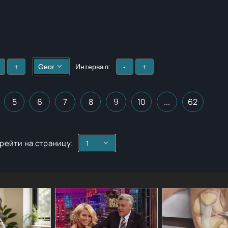
+
Интервал:
-
+
5
6
7
8
9
10
...
62
рейти на страницу: