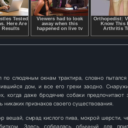
л по слюдяным окнам трактира, словно пытался
сившийся дом, и все его грехи заодно. Снаруж
ех, когда даже бродячие собаки предпочитают 
ть никаких признаков своего существования.
ор вешай, смрад кислого пива, мокрой шерсти, ч
битком. Здесь собралась обычный для приг