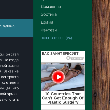
Домашняя
Эротика
Драма
в
, однако,
Фэнтези
ПОКАЗАТЬ ВСЕ (24)
м, он стал
. Но когда
чной жизни
. Заказ на
ь контракта
Столетиями
умцев, что
лой армии.
шанс стать