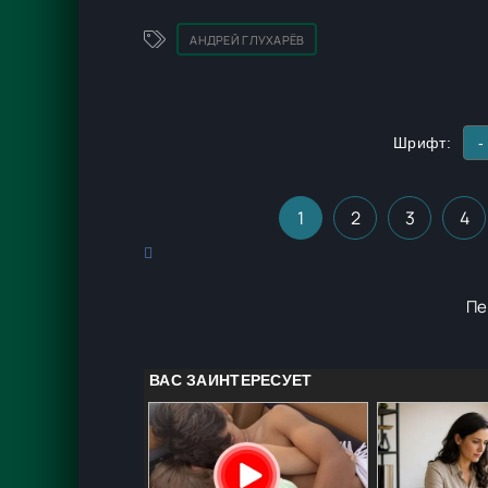
АНДРЕЙ ГЛУХАРЁВ
Шрифт:
-
1
2
3
4
Пе