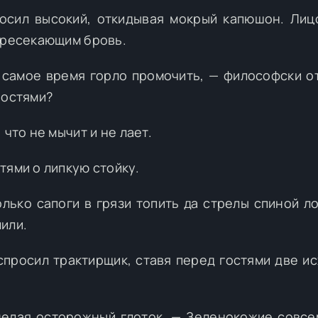
росил высокий, откидывая мокрый капюшон. Лиц
пересекающим бровь.
— самое время горло промочить, — философски о
ностями?
 что не мычит и не лает.
тями о липкую стойку.
лько сапоги в грязи топить да стрелы спиной ло
или.
спросил трактирщик, ставя перед гостями две и
делая осторожный глоток. — Зеленокожие совсе