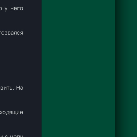
о у него
тозвался
вить. На
сходящие
м с цепи