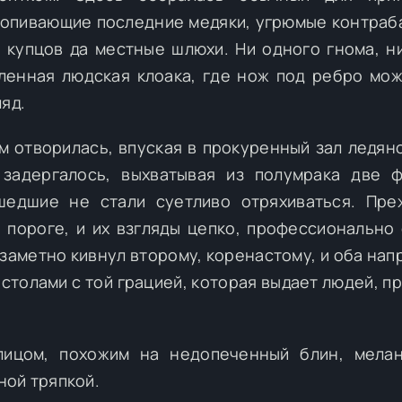
ропивающие последние медяки, угрюмые контраб
 купцов да местные шлюхи. Ни одного гнома, н
вленная людская клоака, где нож под ребро мо
яд.
м отворилась, впуская в прокуренный зал ледян
 задергалось, выхватывая из полумрака две 
шедшие не стали суетливо отряхиваться. Пр
а пороге, и их взгляды цепко, профессионально
 заметно кивнул второму, коренастому, и оба нап
 столами с той грацией, которая выдает людей, п
лицом, похожим на недопеченный блин, мела
ной тряпкой.