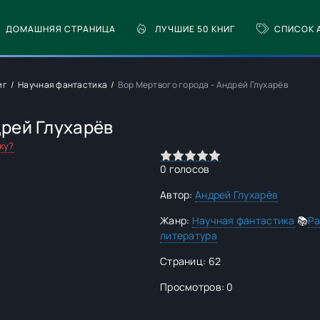
ДОМАШНЯЯ СТРАНИЦА
ЛУЧШИЕ 50 КНИГ
СПИСОК 
иг
Научная фантастика
Вор Мертвого города - Андрей Глухарёв
дрей Глухарёв
ку?
0
1
2
3
4
5
0
голосов
Автор:
Андрей Глухарёв
Жанр:
Научная фантастика
📚
Ра
литература
Страниц: 62
Просмотров: 0