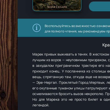
Воспользуйтесь возможностью ознаком
для полного чтения, мы рекомендуем п
Кра
Марек привык выживать в тенях. В жестоком
лучшим из воров — неуловимым призраком, с
в захудалом приграничном трактире его н
приходит конец. У посланника из столицы е
вещь, спрятанную там, откуда еще не возвр
— Эре-Нергал. Проклятый Город Мертвых, л
его окутанные туманом улицы патрулируют м
осмеливаются бросить вызов некрополю. Про
Но для Марека это не просто билет в оди
легендой.