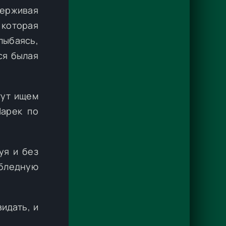
держивая
 которая
лыбаясь,
ся былая
тут ищем
Марек по
уя и без
 бледную
идать, и