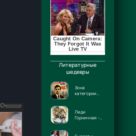
Литературные
шедевры
Зона
категории
«90» -
Дмитрий
Штиль
Леди
Горничная -
Илона
Волынская