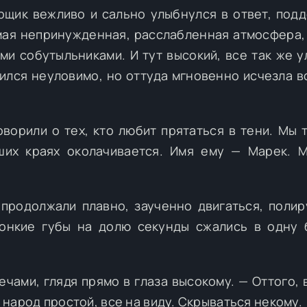
рщик вежливо и сально улыбнулся в ответ, под
амая непринужденная, расслабленная атмосфера,
ми собутыльниками. И тут высокий, все так же у
нился неуловимо, но оттуда мгновенно исчезла в
оворили о тех, кто любит прятаться в тени. Мы 
ших краях околачивается. Имя ему — Марек. 
 продолжали плавно, заученно двигаться, полир
тонкие губы на долю секунды сжались в одну
чами, глядя прямо в глаза высокому. — Оттого, в
т народ простой, все на виду. Скрываться некому.