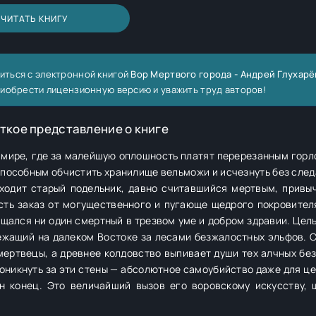
ЧИТАТЬ КНИГУ
иться с электронной книгой
Вор Мертвого города - Андрей Глухарё
риобрести лицензионную версию и уважить труд авторов!
ткое представление о книге
 мире, где за малейшую оплошность платят перерезанным горло
пособным обчистить хранилище вельможи и исчезнуть без следа
аходит старый подельник, давно считавшийся мертвым, привы
сть заказ от могущественного и пугающе щедрого покровителя
ащался ни один смертный в трезвом уме и добром здравии. Цел
ежащий на далеком Востоке за лесами безжалостных эльфов. 
ертвецы, а древнее колдовство выпивает души тех алчных без
никнуть за эти стены — абсолютное самоубийство даже для це
н конец. Это величайший вызов его воровскому искусству, 