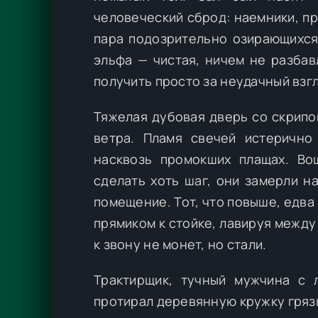
человеческий сброд: наемники, п
пара подозрительно озирающихся
эльфа — чистая, ничем не разба
получить просто за неудачный взгл
Тяжелая дубовая дверь со скрипо
ветра. Пламя свечей истерично
насквозь промокших плащах. Во
сделать хоть шаг, они замерли н
помещение. Тот, что повыше, едва
прямиком к стойке, лавируя между
к звону не монет, но стали.
Трактирщик, тучный мужчина с 
протирал деревянную кружку гряз