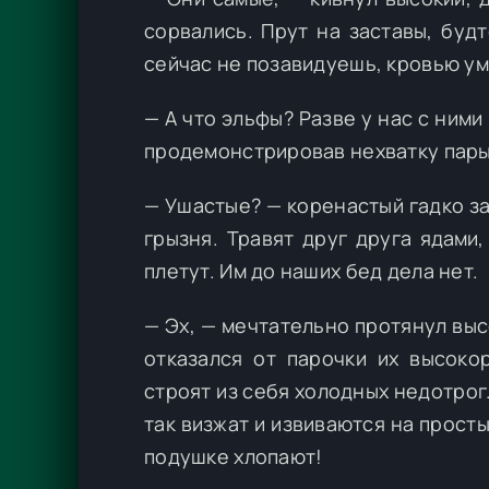
сорвались. Прут на заставы, буд
сейчас не позавидуешь, кровью у
— А что эльфы? Разве у нас с ними
продемонстрировав нехватку пары
— Ушастые? — коренастый гадко за
грызня. Травят друг друга ядами
плетут. Им до наших бед дела нет.
— Эх, — мечтательно протянул выс
отказался от парочки их высоко
строят из себя холодных недотрог.
так визжат и извиваются на прост
подушке хлопают!