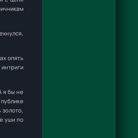
ничникам
ехнулся,
ах опять
 интриги
 я бы не
 публике
ь золото,
е уши по