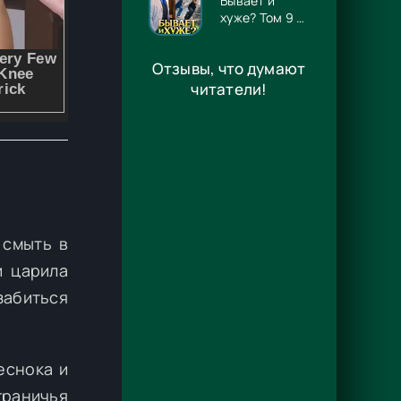
Бывает и
хуже? Том 9 -
Игорь
Алмазов
Отзывы, что думают
читатели!
 смыть в
и царила
забиться
еснока и
раничья