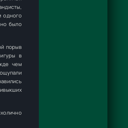
андисты,
и одного
жно было
ой порыв
фигуры в
ежде чем
 ощупали
равились
ривыкших
нхолично