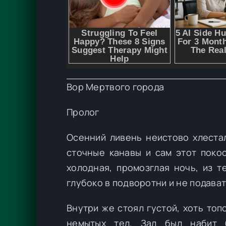
Вор Мертвого города
Пролог
Осенний ливень неистово хлеста
сточные канавы и сам этот поко
холодная, промозглая ночь, из т
глубоко в подворотни и не подава
Внутри же стоял густой, хоть топ
немытых тел. Зал был набит 