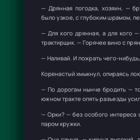
— Дрянная погодка, хозяин, — б
было узкое, с глубоким шрамом, 
— Для кого дрянная, а для кого 
трактирщик. — Горячее вино с пря
— Наливай. И пожрать чего-нибудь,
Коренастый хмыкнул, опираясь лок
— По дорогам нынче бродить — то
южном тракте опять разъезды усил
— Орки? — без особого интереса 
паром кружки.
— Они самые, — кивнул высокий, 