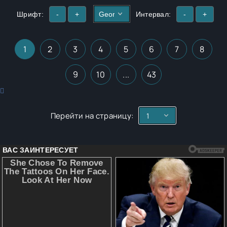
Шрифт:
-
+
Интервал:
-
+
1
2
3
4
5
6
7
8
9
10
...
43
Перейти на страницу: