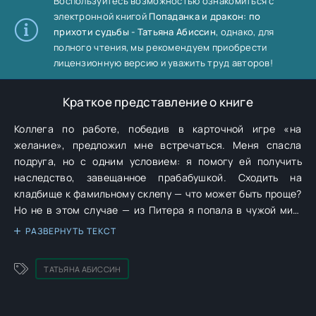
Воспользуйтесь возможностью ознакомиться с
электронной книгой
Попаданка и дракон: по
прихоти судьбы - Татьяна Абиссин
, однако, для
полного чтения, мы рекомендуем приобрести
лицензионную версию и уважить труд авторов!
Краткое представление о книге
Коллега по работе, победив в карточной игре «на
желание», предложил мне встречаться. Меня спасла
подруга, но с одним условием: я помогу ей получить
наследство, завещанное прабабушкой. Сходить на
кладбище к фамильному склепу — что может быть проще?
Но не в этом случае — из Питера я попала в чужой мир,
где существует магия. А мужчина, который мне
РАЗВЕРНУТЬ ТЕКСТ
понравился, оказался… драконом, обрученным с другой
девушкой! Удастся ли мне его завоевать?
ТАТЬЯНА АБИССИН