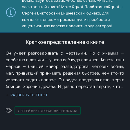
Воспользуйтесь возможностью ознакомиться с
электронной книгой
Макс &quot;Полботинка&quot; -
Сергей Викторович Вишневский
, однако, для
полного чтения, мы рекомендуем приобрести
лицензионную версию и уважить труд авторов!
Краткое представление о книге
Он умеет разговаривать с мёртвыми. Но с живыми —
особенно с детьми — у него всё куда сложнее. Константин
Чернов — бывший майор разведотряда, человек войны,
маг, привыкший принимать решения быстрее, чем кто-то
успевает задать вопрос. Он видел предательство, терял
бойцов, хоронил друзей. И давно перестал верить, что в
этой жизни можно что-то исправить. Макс — дерзкий,
РАЗВЕРНУТЬ ТЕКСТ
бедный, упрямый. Тот самый тип ребёнка, который скорее
прыгнет в окно с криком «Ёперный каравай», чем покорно
СЕРГЕЙ ВИКТОРОВИЧ ВИШНЕВСКИЙ
пойдёт за незнакомцем в чёрном костюме. Он не герой.
Он не избранный. Он просто оказался не в том месте и не
в то время — и теперь за ним охотятся. А Чернову