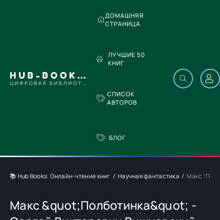
ДОМАШНЯЯ
СТРАНИЦА
ЛУЧШИЕ 50
КНИГ
HUB-BOOKS.COM
ЦИФРОВАЯ БИБЛИОТЕКА
СПИСОК
АВТОРОВ
БЛОГ
📚 Hub Books: Онлайн-чтение книг
Научная фантастика
Макс "Полб
Макс &quot;Полботинка&quot; -