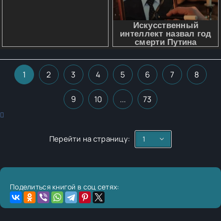
1
2
3
4
5
6
7
8
9
10
...
73
Перейти на страницу:
Поделиться книгой в соц сетях: