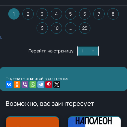
1
2
3
4
5
6
7
8
9
10
...
25
Перейти на страницу:
Поделиться книгой в соц сетях:
Возможно, вас заинтересует