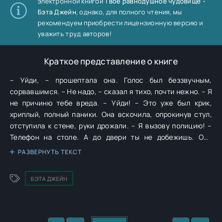
электронной книгой
Твоё равнодушное чудовище -
Бэта Джейн
, однако, для полного чтения, мы
рекомендуем приобрести лицензионную версию и
уважить труд авторов!
Краткое представление о книге
– Уйди, – прошептала она. Голос был беззвучным,
сорвавшимся. – Не надо, – сказал я тихо, почти нежно. – Я
не причиню тебе вреда. – Уйди! – Это уже был крик,
хриплый, полный паники. Она вскочила, опрокинув стул,
отступила к стене, руки дрожали. – Я вызову полицию! –
Телефон на столе. А до двери ты не добежишь. Она
метнула взгляд на телефон, на дверь. Оценила
РАЗВЕРНУТЬ ТЕКСТ
расстояние. Поняла, что я прав. Её грудь быстро
вздымалась. Она была в ловушке. – Я сказала «нет», –
БЭТА ДЖЕЙН
выдохнула она, прижимаясь спиной к стене, как будто
могла пройти сквозь неё. – Я знаю, – кивнул я и
улыбнулся. – Но я не могу принять твоё «нет». Видишь ли,
ты стала для меня необходимостью. Как воздух. Ты