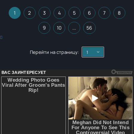
1
2
3
4
5
6
7
8
9
10
...
56
Перейти на страницу: