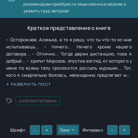
рекомендуем приобрести лицензионную версию и
уважить труд авторов!
Краткое представление о книге
– Осторожнее, Асенька, а то я решу, что ты что-то ко мне
испытываешь... – Ничего... Ничего кроме нашего
договора... – Отлично... Тогда держи дистанцию, пока я
добрый... – хрипит Морозов, опустив взгляд, от которого у
меня по всему телу проносится россыпь мурашек... Тот,
кого я смертельно боялась, неожиданно предлагает мне
странную сделку... Я боюсь даже смотреть ему в глаза,
РАЗВЕРНУТЬ ТЕКСТ
но... Кажется, это не всё, что я к нему ощущаю... Чем
больше узнаю его, тем сильнее он пробуждает во мне
КАТЕРИНА ПЕЛЕВИНА
тёмные желания, о которых раньше я даже не
догадывалась…
Шрифт:
-
+
Интервал:
-
+