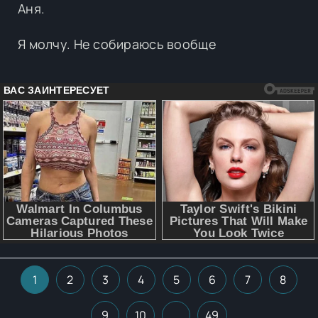
Аня.
Я молчу. Не собираюсь вообще
1
2
3
4
5
6
7
8
9
10
...
49