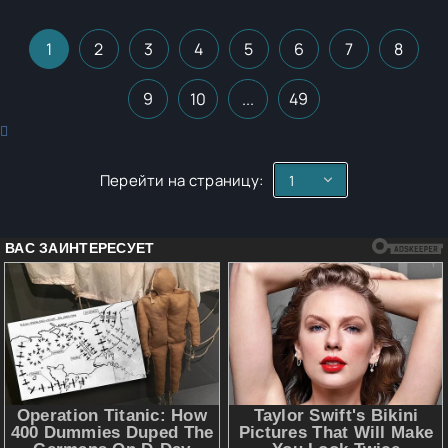
1
2
3
4
5
6
7
8
9
10
...
49
Перейти на страницу: