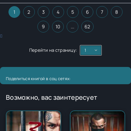
1
2
3
4
5
6
7
8
9
10
...
62
Перейти на страницу:
Поделиться книгой в соц сетях:
Возможно, вас заинтересует