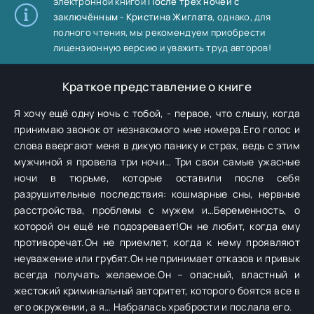
электронной книгой
После трёх ночей с
заключённым - Кристина Жиглата
, однако, для
полного чтения, мы рекомендуем приобрести
лицензионную версию и уважить труд авторов!
Краткое представление о книге
Я хочу ещё одну ночь с тобой, - первое, что слышу, когда
принимаю звонок от незнакомого мне номера.Его голос и
слова ввергают меня в дикую панику и страх, ведь с этим
мужчиной я провела три ночи… Три свои самые ужасные
ночи в тюрьме, которые оставили после себя
разрушительные последствия: кошмарные сны, нервные
расстройства, проблемы с мужем и…Беременность, о
которой он ещё не подозревает!Он не любит, когда ему
противоречат.Он не приемлет, когда к нему проявляют
неуважение или грубят.Он не принимает отказов и привык
всегда получать желаемое.Он – опасный, властный и
жестокий криминальный авторитет, которого боятся все в
его окружении, а я… Набралась храбрости и послала его.