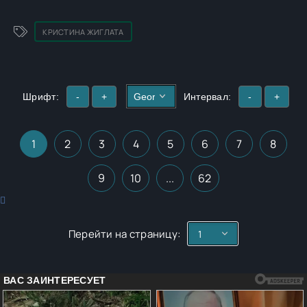
КРИСТИНА ЖИГЛАТА
Шрифт:
-
+
Интервал:
-
+
1
2
3
4
5
6
7
8
9
10
...
62
Перейти на страницу: