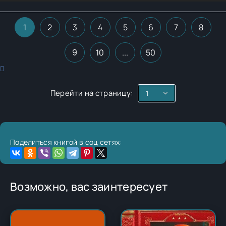
1
2
3
4
5
6
7
8
9
10
...
50
Перейти на страницу:
Поделиться книгой в соц сетях:
Возможно, вас заинтересует