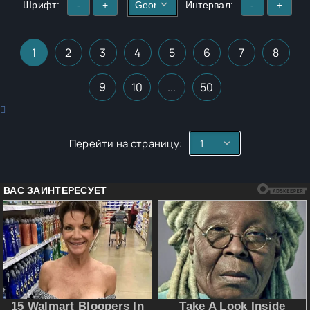
Шрифт:
-
+
Интервал:
-
+
1
2
3
4
5
6
7
8
9
10
...
50
Перейти на страницу: