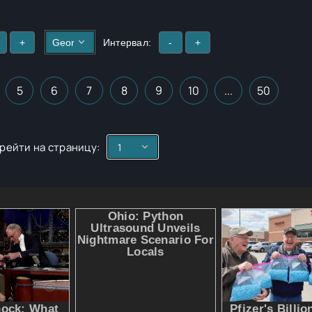
+
Интервал:
-
+
5
6
7
8
9
10
...
50
рейти на страницу: