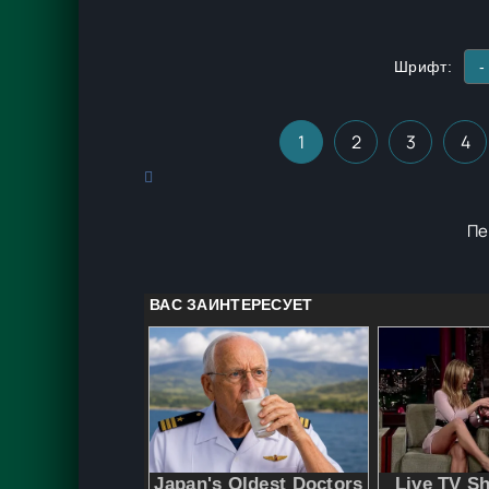
Шрифт:
-
1
2
3
4
Пе