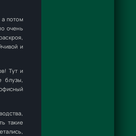
 а потом
ло очень
раскроя,
йчивой и
в! Тут и
е блузы,
 офисный
водства,
ть такие
етались,