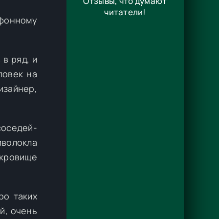
Отзывы, что думают
читатели!
ефонному
в ряд, и
ловек на
изайнер,
соседей-
иволокла
окровище
ро таких
й, очень