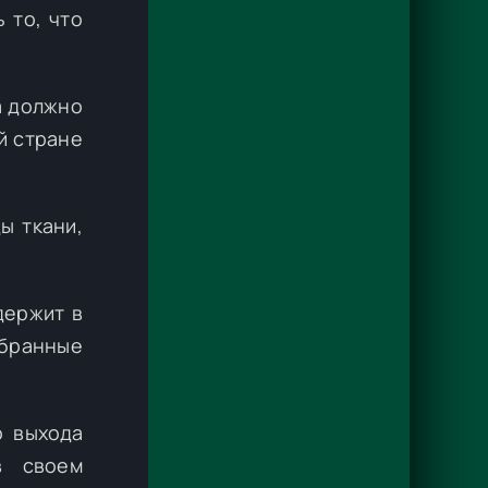
 то, что
а должно
й стране
ы ткани,
держит в
обранные
о выхода
в своем