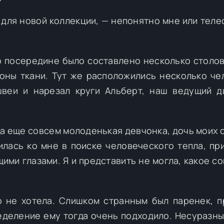
л для новой коллекции, — непонятно мне или тел
о посередине было составлено несколько столов 
оны ткани. Тут же расположились несколько че
швеи и нарезал круги Альберт, наш ведущий д
гда еще совсем молоденькая девчонка, дочь моих 
билась ко мне в поиске человеческого тепла, пр
щими глазами. Я и представить не могла, какое с
о не хотела. Слишком странным был паренек, п
ределение ему тогда очень подходило. Несуразны