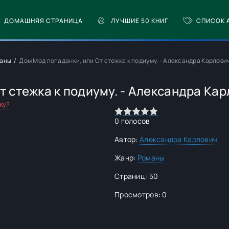
ДОМАШНЯЯ СТРАНИЦА
ЛУЧШИЕ 50 КНИГ
СПИСОК 
аны
Дом Мод попаданки, или От стежка к подиуму. - Александра Карлови
т стежка к подиуму. - Александра Ка
ку?
0
1
2
3
4
5
0
голосов
Автор:
Александра Карлович
Жанр:
Романы
Страниц: 50
Просмотров: 0