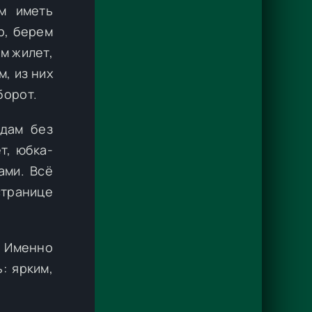
м иметь
р, берем
м жилет,
, из них
борот.
 дам без
т, юбка-
ами. Всё
странице
. Именно
: ярким,