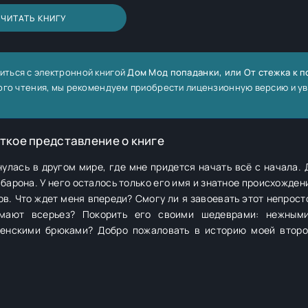
ЧИТАТЬ КНИГУ
иться с электронной книгой
Дом Мод попаданки, или От стежка к п
лного чтения, мы рекомендуем приобрести лицензионную версию и у
ткое представление о книге
нулась в другом мире, где мне придется начать всё с начала.
арона. У него осталось только его имя и знатное происхожден
в. Что ждет меня впереди? Смогу ли я завоевать этот непрост
мают всерьез? Покорить его своими шедеврами: нежными
женскими брюками? Добро пожаловать в историю моей втор