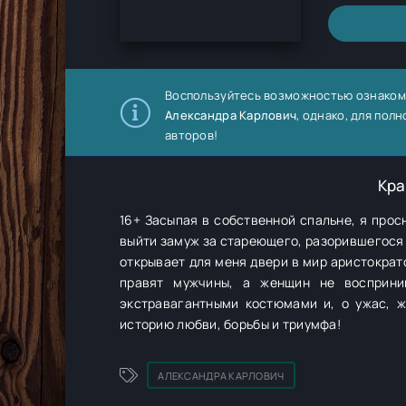
Воспользуйтесь возможностью ознаком
Александра Карлович
, однако, для по
авторов!
Кра
16+ Засыпая в собственной спальне, я прос
выйти замуж за стареющего, разорившегося б
открывает для меня двери в мир аристократо
правят мужчины, а женщин не восприни
экстравагантными костюмами и, о ужас, 
историю любви, борьбы и триумфа!
АЛЕКСАНДРА КАРЛОВИЧ