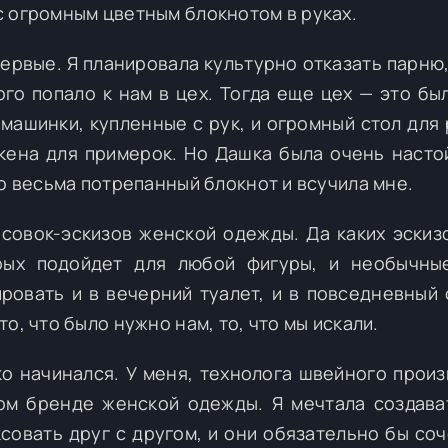
с огромным цветным блокнотом в руках.
ервые. Я планировала культурно отказать парню,
ого попало к нам в цех. Тогда еще цех — это бы
 машинки, купленные с рук, и огромный стол для 
кена для примерок. Но Дашка была очень насто
го весьма потрепанный блокнот и всучила мне.
исовок-эскизов женской одежды. Да каких эскизо
рых подойдет для любой фигуры, и необычны
ровать и в вечерний туалет, и в повседневный
о, что было нужно нам, то, что мы искали.
ко начинался. У меня, технолога швейного произ
ом бренде женской одежды. Я мечтала создава
совать друг с другом, и они обязательно бы соч