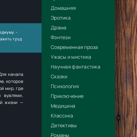
Домашняя
Эротика
Драма
одиуму. -
Фэнтези
важить труд
Современная проза
Ужасы и мистика
Научная фантастика
 Для начала
Сказки
ие, которое
Психология
ой мир, где
 вуалями,
Приключение
ой жизни —
Медицина
Классика
Детективы
Романы