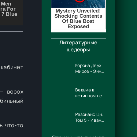
Литературные
шедевры
Корона Двух
кабинет
Миров - Энн
Несбет
Ведьма в
 — ворох
истинном не
обильный
нуждается! -
Ника Цезарь
Резонанс Ци.
Том 5 - Иван
ь что-то
Рейн