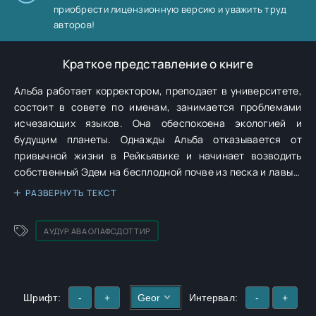
приобрести лицензионную версию и уважить труд
авторов!
Краткое представление о книге
Альба работает корректором, преподает в университете,
состоит в совете по именам, занимается проблемами
исчезающих языков. Она обеспокоена экологией и
будущим планеты. Однажды Альба отказывается от
привычной жизни в Рейкьявике и начинает возводить
собственный Эдем на бесплодной почве из песка и лавы в
пустынной исландской местности. Действительно ли мир
РАЗВЕРНУТЬ ТЕКСТ
находится на грани катастрофы? И есть ли у нас шанс
создать Эдем и больше не покидать его? Нежная,
АУДУР АВА ОЛАФСДОТТИР
трогательная и глубокая история с исландским
колоритом и общечеловеческими смыслами.
Шрифт:
-
+
Интервал:
-
+