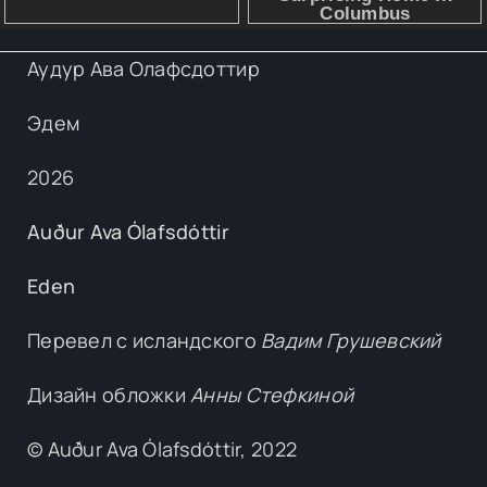
Аудур Ава Олафсдоттир
Эдем
2026
Auður Ava Ólafsdóttir
Eden
Перевел с исландского
Вадим Грушевский
Дизайн обложки
Анны Стефкиной
© Auður Ava Ólafsdóttir, 2022