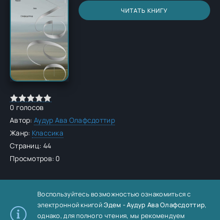
ЧИТАТЬ КНИГУ
0
голосов
Автор:
Аудур Ава Олафсдоттир
Жанр:
Классика
Страниц: 44
Просмотров: 0
Воспользуйтесь возможностью ознакомиться с
электронной книгой
Эдем - Аудур Ава Олафсдоттир
,
однако, для полного чтения, мы рекомендуем