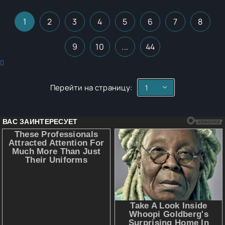
1
2
3
4
5
6
7
8
9
10
...
44
Перейти на страницу: