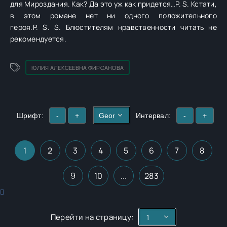
для Мироздания. Как? Да это уж как придется…P. S. Кстати,
в этом романе нет ни одного положительного
героя.P. S. S. Блюстителям нравственности читать не
рекомендуется.
ЮЛИЯ АЛЕКСЕЕВНА ФИРСАНОВА
Шрифт:
-
+
Интервал:
-
+
1
2
3
4
5
6
7
8
9
10
...
283
Перейти на страницу: