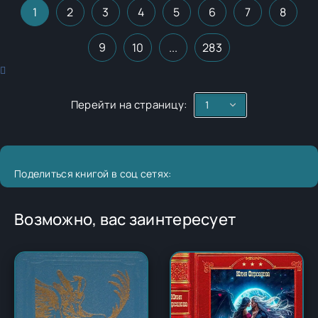
1
2
3
4
5
6
7
8
9
10
...
283
Перейти на страницу:
Поделиться книгой в соц сетях:
Возможно, вас заинтересует