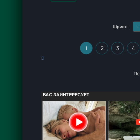
Шрифт:
-
1
2
3
4
Пе