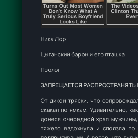
Ника Лор
Цыганский барон и его пташка
Пролог
ЗАПРЕЩАЕТСЯ РАСПРОСТРАНЯТЬ КН
От дикой тряски, что сопровожда
скакал по ямкам. Удивительно, к
донеся очередной храп мужчины,
тяжело вздохнула и сползла по
подпрыгиваний. А ветер, что дул