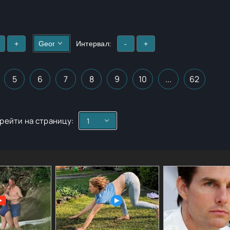
+
Интервал:
-
+
5
6
7
8
9
10
...
62
рейти на страницу: