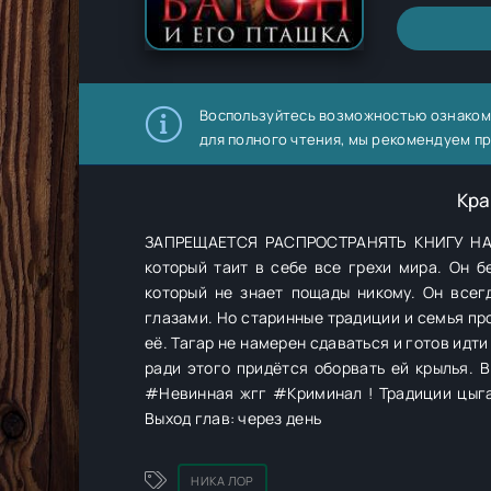
Воспользуйтесь возможностью ознаком
для полного чтения, мы рекомендуем п
Кра
ЗАПРЕЩАЕТСЯ РАСПРОСТРАНЯТЬ КНИГУ НА Д
который таит в себе все грехи мира. Он бе
который не знает пощады никому. Он всегд
глазами. Но старинные традиции и семья про
её. Тагар не намерен сдаваться и готов идти
ради этого придётся оборвать ей крылья. 
#Невинная жгг #Криминал ! Традиции цыга
Выход глав: через день
НИКА ЛОР