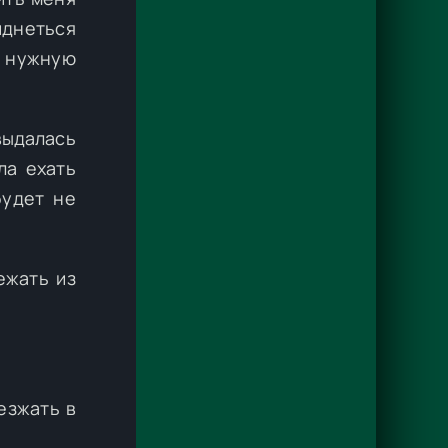
иднеться
а нужную
выдалась
ла ехать
будет не
ежать из
езжать в