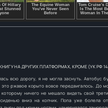
ИГУ НА ДРУГИХ ПЛАТФОРМАХ, КРОМЕ (УК РФ 14
лась всю дорогу, я не могла заснуть. Автобус б
ак это ржавое корыто вовсе передвигалось. До м
 которому ничего не мешало видеть свой трети
 сиденью вниз на копчик. Попа уже болела о
 из дыры под моими ногами, намеривался замороз