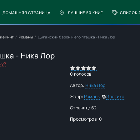
ДОМАШНЯЯ СТРАНИЦА
ЛУЧШИЕ 50 КНИГ
СПИСОК 
ие книг
Романы
Цыганский барон и его пташка - Ника Лор
шка - Ника Лор
ку?
0
1
2
3
4
5
0
голосов
Автор:
Ника Лор
Жанр:
Романы
📚
Эротика
Страниц: 62
Просмотров: 0