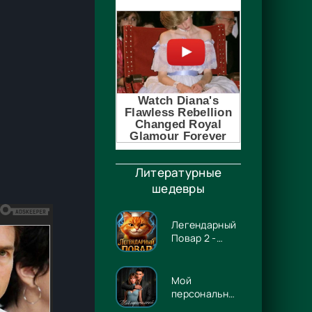
Литературные
шедевры
Легендарный
Повар 2 -
Гриша
Гремлинов
Мой
персональный
Люцифер -