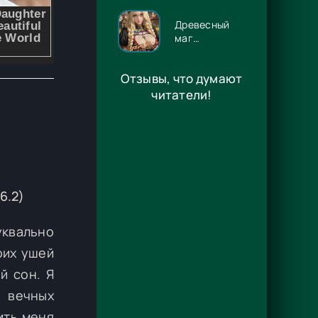
Энже Граф
Древесный
маг
Орловского
княжества 14
Отзывы, что думают
- Игорь
Павлов
читатели!
6.2)
уквально
оих ушей
й сон. Я
т вечных
ить меня