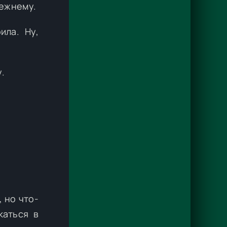
режнему.
ила. Ну,
.
, но что-
каться в