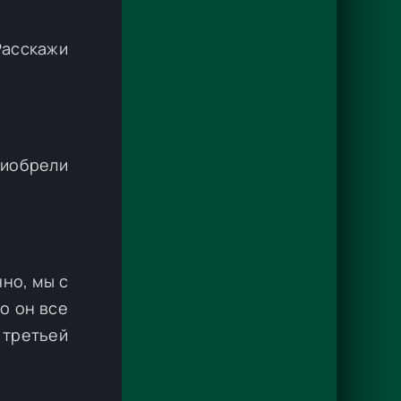
Расскажи
риобрели
но, мы с
о он все
третьей