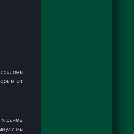
ись, она
торые от
ых ранее
ынули на