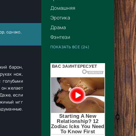
Домашняя
Эротика
Драма
Лор
, однако,
Фэнтези
ПОКАЗАТЬ ВСЕ (24)
ий барон,
руках нож,
с голубыми
а он желает
 Даже, если
ржимый мгг
ыдуманные.