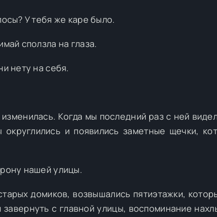
лосы? У тебя же каре было.
имай сползла на глаза.
ни нету на себя.
изменилась. Когда мы последний раз с ней видел
ы округлились и появились заметные щечки, ко
орону нашей улицы.
 старых домиков, возвышались пятиэтажки, котор
м завернуть с главной улицы, воспоминание нахл