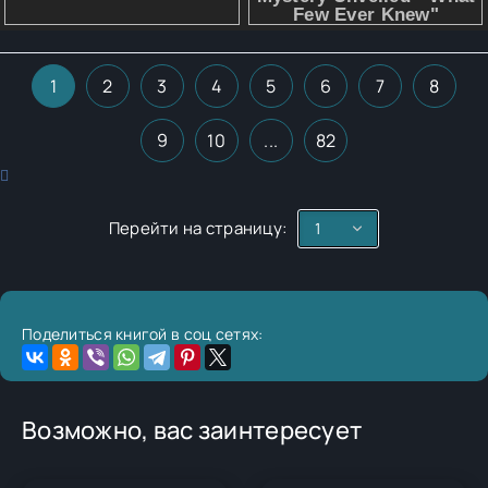
1
2
3
4
5
6
7
8
9
10
...
82
Перейти на страницу:
Поделиться книгой в соц сетях:
Возможно, вас заинтересует