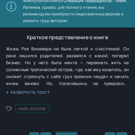
электронной книгой
Операция «Барбадосса» - Майк
Логинов
, однако, для полного чтения, мы
рекомендуем приобрести лицензионную версию и
уважить труд авторов!
Краткое представление о книге
Жизнь Рэя Винавера не была легкой и счастливой. Он
рано лишился родителей, развелся с женой, потерял
бизнес. Но у него была мечта — переехать жить на
солнечный тропический остров, где, как ему казалось, он
сможет стряхнуть с себя груз прежних неудач и начать
жизнь заново. Но, поселившись на прекрасной
Барбадоссе, Рэй неожиданно оказывается в самом
РАЗВЕРНУТЬ ТЕКСТ
центре мрачного глобального заговора, цель которого —
изменить мировой климат, а заодно и ход исторических
МАЙК ЛОГИНОВ
событий. Аполитичному и миролюбивому Рэю приходится
решать, на чьей он стороне. И что должен делать человек,
если на его глазах творится зло: бороться или бежать?