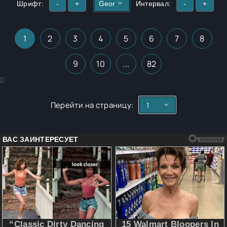
Шрифт:
-
+
Интервал:
-
+
1
2
3
4
5
6
7
8
9
10
...
82
Перейти на страницу: