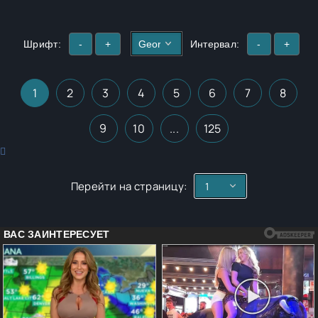
Шрифт:
-
+
Интервал:
-
+
1
2
3
4
5
6
7
8
9
10
...
125
Перейти на страницу: