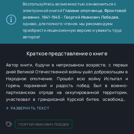
Воспользуйтесь возможностью ознакомиться с
электронной книгой
Глазами ополченца. Фронтовой
дневник. 1941-1945 - Георгий Иванович Лебедев
,
однако, для полного чтения, мы рекомендуем
приобрести лицензионную версию и уважить труд
авторов!
Краткое представление о книге
Автор книги, будучи в непризывном возрасте, с первых
дней Великой Отечественной войны ушёл добровольцем в
Народное ополчение. Прошёл всю войну Испытал и
горечь поражений и радость побед. Был в военно-
партизанском отряде на оккупированной территории,
участвовал в грандиозной Курской битве, освобождал
Румынию и Польшу и закончил войну майором
РАЗВЕРНУТЬ ТЕКСТ
медицинской службы в поверженном Берлине. О том, что
он видел и о людях, с которыми его свела война, он
ГЕОРГИЙ ИВАНОВИЧ ЛЕБЕДЕВ
честно и без прикрас написал в своих воспоминаниях.