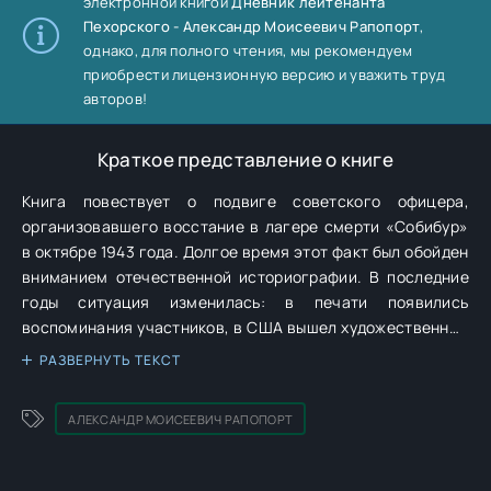
электронной книгой
Дневник лейтенанта
Пехорского - Александр Моисеевич Рапопорт
,
однако, для полного чтения, мы рекомендуем
приобрести лицензионную версию и уважить труд
авторов!
Краткое представление о книге
Книга повествует о подвиге советского офицера,
организовавшего восстание в лагере смерти «Собибур»
в октябре 1943 года. Долгое время этот факт был обойден
вниманием отечественной историографии. В последние
годы ситуация изменилась: в печати появились
воспоминания участников, в США вышел художественный
фильм, во Франции и в России сняты документальные
РАЗВЕРНУТЬ ТЕКСТ
ленты. «Дневник лейтенанта Пехорского» — это запись
событий с 23 сентября по 14 октября, ровно столько — 22
АЛЕКСАНДР МОИСЕЕВИЧ РАПОПОРТ
дня — провел в лагере организатор восстания.
Безоружным вначале узникам противостояли полтора
десятка эсэсовцев и полторы сотни вооруженных