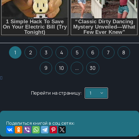
1
2
3
4
5
6
7
8
9
10
...
30
Перейти на страницу:
Поделиться книгой в соц сетях: