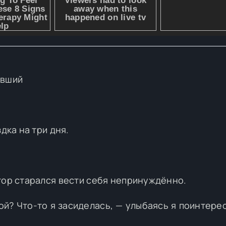
ывший
дка на три дня.
тор старался вести себя непринуждённо.
ой? Что-то я засиделась, — улыбаясь я поинтере