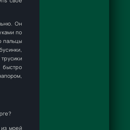
ить своё
льню. Он
уками по
о пальцы
бусинки,
 трусики
н быстро
напором,
рге?
 из моей