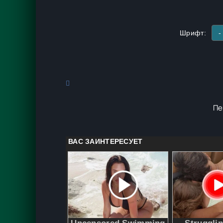
Шрифт:
-
Пе