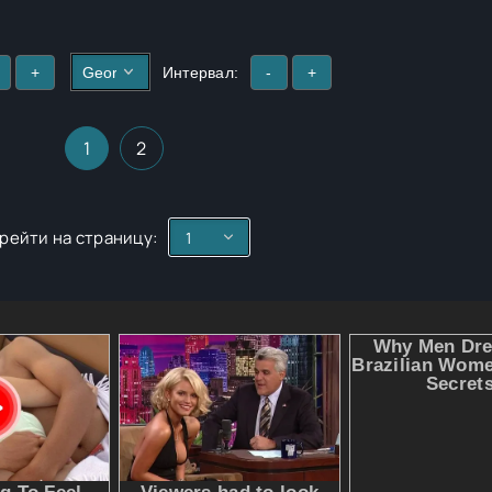
+
Интервал:
-
+
1
2
рейти на страницу: