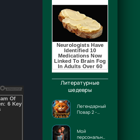
Литературные
шедевры
Легендарный
Повар 2 -
Гриша
Гремлинов
Мой
персональный