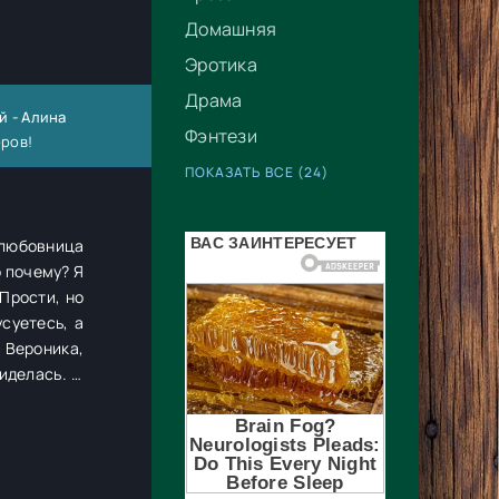
Домашняя
Эротика
Драма
й - Алина
Фэнтези
оров!
ПОКАЗАТЬ ВСЕ (24)
 любовница
суетесь, а
ы немного