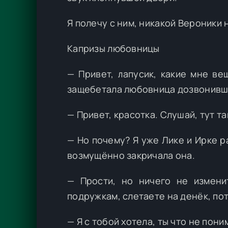
Я полечу с ним, никакой Вероники 
Капризы любовницы
— Привет, лапусик, какие мне ве
защебетала любовница дозвонивши
— Привет, красотка. Слушай, тут та
— Но почему? Я уже Лике и Ирке р
возмущённо закричала она.
— Прости, но ничего не измени
подружкам, слетаете на денёк, по
— Я с тобой хотела, ты что не пони