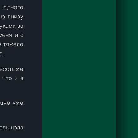
и одного
ию внизу
уками за
меня и с
а тяжело
е.
бесстыже
 что и в
 мне уже
услышала