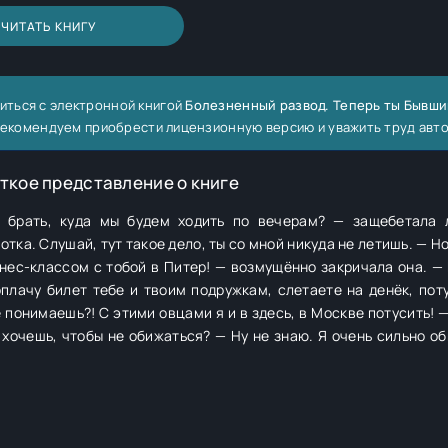
ЧИТАТЬ КНИГУ
иться с электронной книгой
Болезненный развод. Теперь ты Бывши
ы рекомендуем приобрести лицензионную версию и уважить труд авт
ткое представление о книге
й брать, куда мы будем ходить по вечерам? — защебетала
классом с тобой в Питер! — возмущённо закричала она. — Прости, но
оплачу билет тебе и твоим подружкам, слетаете на денёк, поту
ься? — Ну не знаю. Я очень сильно обиделась. —
быть равносильным твоей обиде. Но малышка, может т
, лексус самой новой модели! — выпалила наглая девчонка.