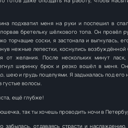
 то готов даже опоздать на работу, чтобы насыт
чина подхватил меня на руки и поспешил в спа
 порвав бретельку шёлкового топа. Он провёл р
ко торчащие соски, я застонала и выгнулась, ег
винув нежные лепестки, коснулись возбуждённой 
я от желания. После нескольких минут ласк,
тегнул ширинку брюк и резко вошёл в меня. О
о, шею и грудь поцелуями. Я задыхалась под его 
в густые волосы.
йста, ещё глубже!
юшечка, так ты хочешь проводить ночи в Петербу
о забылась, отдаваясь страсти и наслаждению,