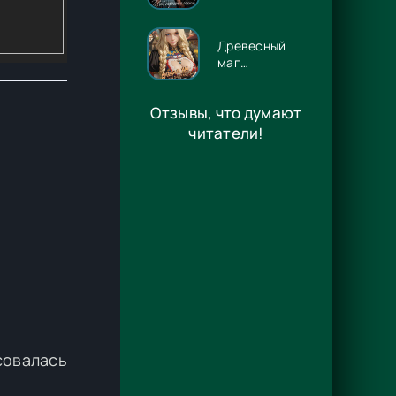
Люцифер -
Энже Граф
Древесный
маг
Орловского
княжества 14
Отзывы, что думают
- Игорь
Павлов
читатели!
совалась