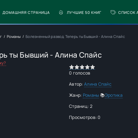
ДОМАШНЯЯ СТРАНИЦА
ЛУЧШИЕ 50 КНИГ
СПИСОК 
иг
Романы
Болезненный развод. Теперь ты Бывший - Алина Спайс
рь ты Бывший - Алина Спайс
ку?
0
1
2
3
4
5
0
голосов
Автор:
Алина Спайс
Жанр:
Романы
📚
Эротика
Страниц: 2
Просмотров: 0