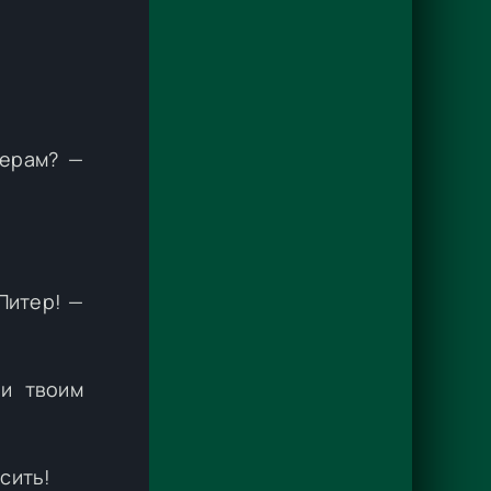
черам? —
Питер! —
 и твоим
усить!