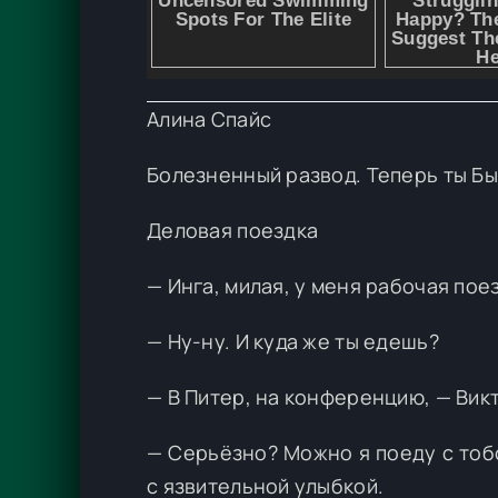
Алина Спайс
Болезненный развод. Теперь ты Б
Деловая поездка
— Инга, милая, у меня рабочая поез
— Ну-ну. И куда же ты едешь?
— В Питер, на конференцию, — Вик
— Серьёзно? Можно я поеду с тоб
с язвительной улыбкой.