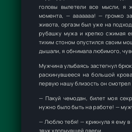
головы вылетели все мысли, я ж
момента, — ааааааа! — громко з
живота, оргазм был уже на подход
рубашку мужа и крепко сжимая е
тихим стоном опустился своим мо
дышали, я обнимала любимого, чув
Мужчина улыбаясь застегнул брюк
раскинувшееся на большой кроват
первую нашу близость он смотрел 
— Пакуй чемодан, билет моя сек
нужно было быть на работе! — муж
— Люблю тебя! — крикнула я ему в 
звук хлопнувшей двери.