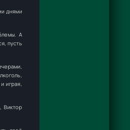
ми днями
блемы. А
я, пусть
вечерами,
лкоголь,
и играя,
, Виктор