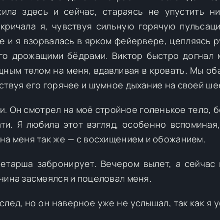
ила здесь и сейчас, стараясь не упустить н
акричала я, чувствуя сильную горячую пульсац
е и я взорвалась в ярком фейервере, цепляясь р
го дрожащими бёдрами. Виктор быстро догнал 
щным телом на меня, вдавливая в кровать. Мы об
ствуя его горячее и шумное дыхание на своей ше
и. Он смотрел на моё стройное голенькое тело, 
и. Я любила этот взгляд, особенно вспоминая,
на меня так же — с восхищением и обожанием.
ретарша забронирует. Вечером вылет, а сейчас
чина засмеялся и поцеловал меня.
след, но он наверное уже не услышал, так как я 