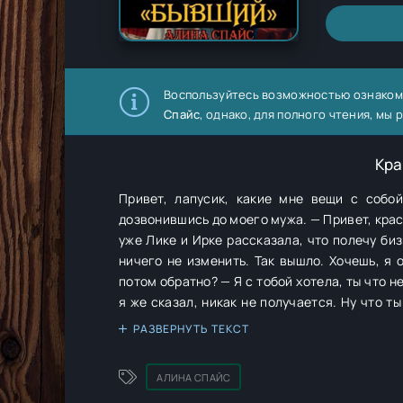
Воспользуйтесь возможностью ознаком
Спайс
, однако, для полного чтения, м
Кра
Привет, лапусик, какие мне вещи с собо
дозвонившись до моего мужа. — Привет, красотка. Слушай, тут такое дело, ты со мной никуда не летишь. — Но почему? Я
уже Лике и Ирке рассказала, что полечу бизнес-
ничего не изменить. Так вышло. Хочешь, я 
потом обратно? — Я с тобой хотела, ты что не понимаешь?! С этими овцами я и в здесь, в Москве потусить! — Вероника,
я же сказал, никак не получается. Ну что ты хочешь, чтобы не обижат
Намёк понят, значит подарок должен 
РАЗВЕРНУТЬ ТЕКСТ
конкретизируешь? — Хочу машину
АЛИНА СПАЙС