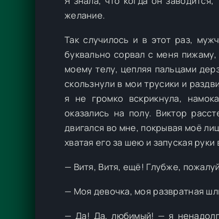
Я знала, что когда он заводится,
желание.
Так случилось и в этот раз, муж
буквально сорвал с меня пижаму,
моему телу, цепляя пальцами дерз
скользнули в мои трусики и разд
я не громко вскрикнула, намока
оказались на полу. Виктор расс
двигался во мне, покрывая моё лиц
хватая его за шею и запуская руки 
— Витя, Витя, ещё! Глубже, пожалу
— Моя девочка, моя развратная шл
— Да! Да, любимый! — я ненадолг