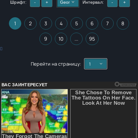
Шрифт:
-
+
Интервал:
-
+
1
2
3
4
5
6
7
8
9
10
...
95
Перейти на страницу: