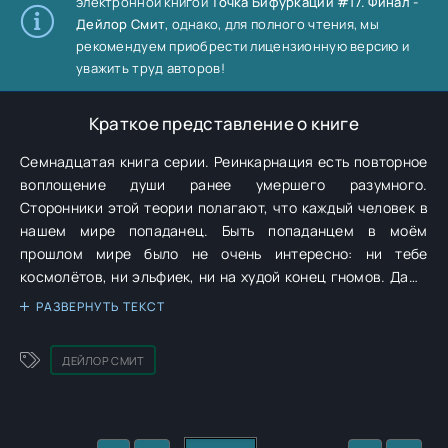
электронной книгой
Точка Бифуркации #17. Финал -
Дейлор Смит
, однако, для полного чтения, мы
рекомендуем приобрести лицензионную версию и
уважить труд авторов!
Краткое представление о книге
Семнадцатая книга серии. Реинкарнация есть повторное
воплощение души ранее умершего разумного.
Сторонники этой теории полагают, что каждый человек в
нашем мире попаданец. Быть попаданцем в моём
прошлом мире было не очень интересно: ни тебе
космолётов, ни эльфиек, ни на худой конец гномов. Даже
на Рождество. То ли дело этот мир! Нет, эльфиек и гномов
РАЗВЕРНУТЬ ТЕКСТ
тут, к сожалению, тоже нет, но Магия! Тут есть магия!
Мне, правда, завтра в школу, да и светиться особо
ДЕЙЛОР СМИТ
нельзя... Но это всё мелочи, я силой мысли предметы
двигаю!