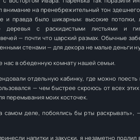
 с восторгом Ивара. Паренька так поразили и
ил внимание на пренебрежительный тон здешнего 
е и правда было шикарным: высокие потолки, 
ые деревья с раскидистыми листьями и гиг
вечей — почти что царский размах. Обычные заб
енными стенами — для декора не малые деньги н
е нас в обеденную комнату нашей семьи.
ндовали отдельную кабинку, где можно поесть 
пользовался — чем быстрее скроюсь от всех этих
ля перемывания моих косточек.
а самом деле, побоялись бы рты раскрывать», 
 принесли напитки и закуски, я незаметно подлил