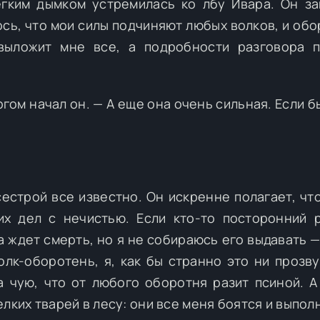
егким дымком устремилась ко лбу Ивара. Он за
сь, что мои силы подчиняют любых волков, и обо
выложит мне все, а подробности разговора 
ргом начал он. — А еще она очень сильная. Если б
сестрой все известно. Он искренне полагает, что
х дел с нечистью. Если кто-то посторонний 
а ждет смерть, но я не собираюсь его выдавать —
олк-оборотень, я, как бы странно это ни прозву
да чую, что от любого оборотня разит псиной. А
лких тварей в лесу: они все меня боятся и выпол