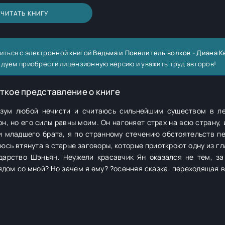
ЧИТАТЬ КНИГУ
иться с электронной книгой
Ведьма и Повелитель волков - Диана 
ндуем приобрести лицензионную версию и уважить труд авторов!
ткое представление о книге
м любой нечисти и считаюсь сильнейшим существом в лесу. Но
 и младшего брата, я по странному стечению обстоятельств п
юсь втянута в старые заговоры, которые приоткроют одну из гл
н оказался не тем, за кого себя
я ему? ?осенняя сказка, переходящая в зимнюю ❄️
я хочет, чтобы ее просто оставили в покое ? герой — азиат из
оже на манхвы, но с русскими именами