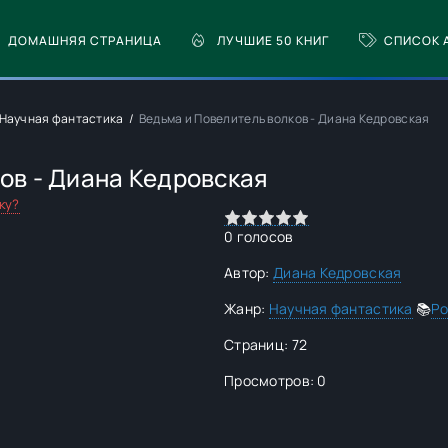
ДОМАШНЯЯ СТРАНИЦА
ЛУЧШИЕ 50 КНИГ
СПИСОК 
Научная фантастика
Ведьма и Повелитель волков - Диана Кедровская
ов - Диана Кедровская
ку?
0
1
2
3
4
5
0
голосов
Автор:
Диана Кедровская
Жанр:
Научная фантастика
📚
Р
Страниц: 72
Просмотров: 0