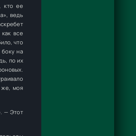
, кто ее
а», ведь
аскребет
 как все
ило, что
 боку на
ь, по их
фоновых.
траивало
 же, моя
. — Этот