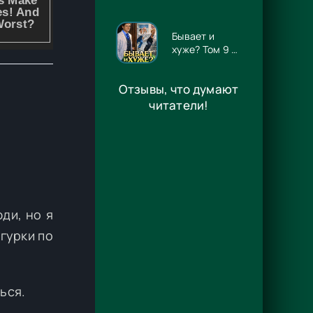
Илона
Волынская
Бывает и
хуже? Том 9 -
Игорь
Алмазов
Отзывы, что думают
читатели!
ди, но я
гурки по
ься.