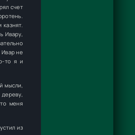
рял счет
оротень.
 казнят.
ь Ивару,
зательно
о Ивар не
о-то я и
й мысли,
 дереву,
что меня
устил из