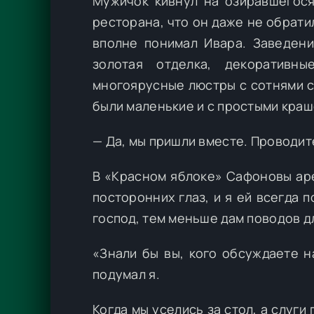
Мужичок кивнул на озиравшегося
ресторана, что он даже не обрат
вполне понимал Ивара. Заведени
золотая отделка, декоративн
многоярусные люстры с сотнями с
были маленькие и с простыми краш
— Да, мы пришли вместе. Проводит
В «Красном яблоке» Сафоновы аре
посторонних глаз, и я ей всегда 
господ, тем меньше дам поводов д
«Знали бы вы, кого обсуждаете н
подумал я.
Когда мы уселись за стол, а слуги