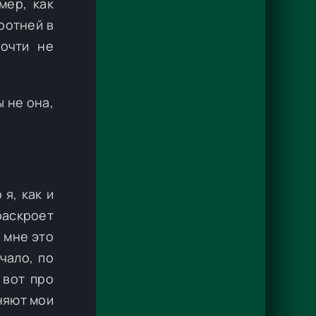
мер, как
ротней в
почти не
ы не она,
 я, как и
раскроет
 мне это
чало, по
 вот про
няют мои