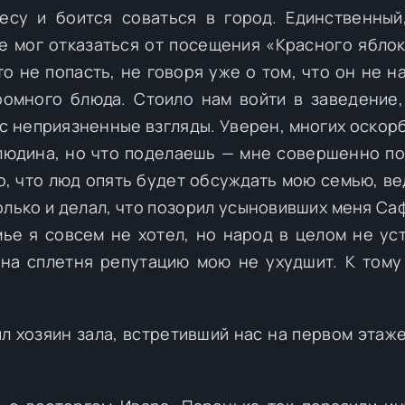
су и боится соваться в город. Единственный
е мог отказаться от посещения «Красного яблок
то не попасть, не говоря уже о том, что он не н
ромного блюда. Стоило нам войти в заведение,
с неприязненные взгляды. Уверен, многих оскорб
людина, но что поделаешь — мне совершенно по
, что люд опять будет обсуждать мою семью, вед
олько и делал, что позорил усыновивших меня Са
ье я совсем не хотел, но народ в целом не ус
дна сплетня репутацию мою не ухудшит. К тому
л хозяин зала, встретивший нас на первом этаже