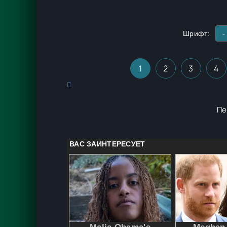
Шрифт:
-
1
2
3
4
Пе