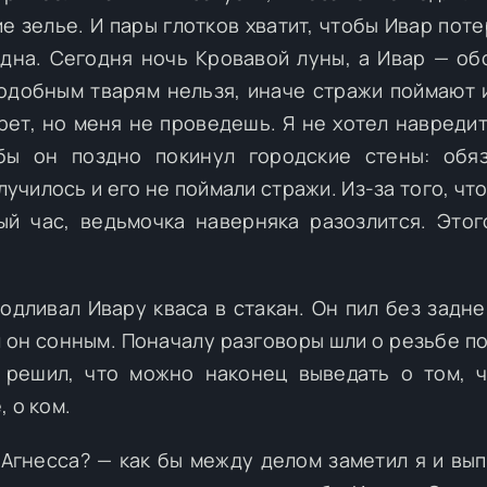
 зелье. И пары глотков хватит, чтобы Ивар поте
дна. Сегодня ночь Кровавой луны, а Ивар — об
подобным тварям нельзя, иначе стражи поймают и
рет, но меня не проведешь. Я не хотел навредит
бы он поздно покинул городские стены: обя
лучилось и его не поймали стражи. Из-за того, чт
ый час, ведьмочка наверняка разозлится. Этог
одливал Ивару кваса в стакан. Он пил без задне
л он сонным. Поначалу разговоры шли о резьбе по
 решил, что можно наконец выведать о том, 
 о ком.
 Агнесса? — как бы между делом заметил я и вып