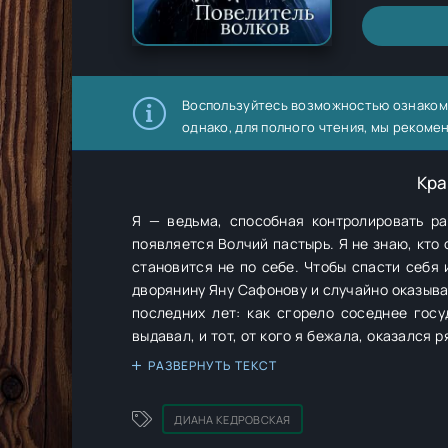
Воспользуйтесь возможностью ознаком
однако, для полного чтения, мы рекоме
Кра
Я — ведьма, способная контролировать разу
появляется Волчий пастырь. Я не знаю, кто он, но его силы равны моим. Он нагоняет страх на всю страну, и даже мне
становится не по себе. Чтобы спасти себя
дворянину Яну Сафонову и случайно оказыва
последних лет: как сгорело соседнее государство Шэньян. Неужели красавчик Я
выдавал, и тот, от кого я бежала, оказался рядом со мной? Но зачем 
героиня — ведьмочка с вредным характером, котора
РАЗВЕРНУТЬ ТЕКСТ
дворянской семьи, который ведёт свою игру с местной знатью ❄️ пох
ОДНОТОМНИК
ДИАНА КЕДРОВСКАЯ