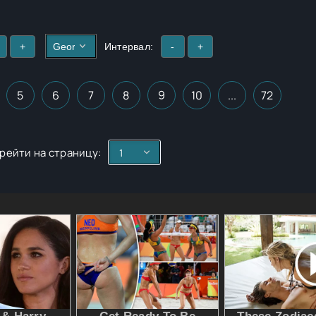
+
Интервал:
-
+
5
6
7
8
9
10
...
72
рейти на страницу: