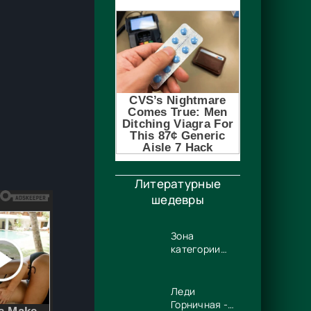
Литературные
шедевры
Зона
категории
«90» -
Дмитрий
Штиль
Леди
Горничная -