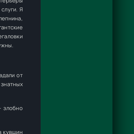
нтерьеры
слуги. Я
лепнина,
антские
егаловки
ужны.
вдали от
 знатных
— злобно
 в кувшин