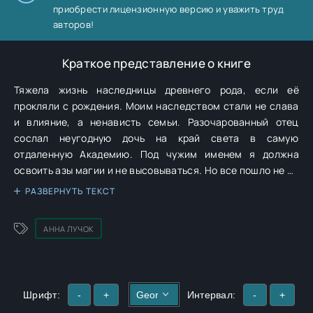
приобрести лицензионную версию и уважить труд
авторов!
Краткое представление о книге
Тяжела жизнь наследницы древнего рода, если её
прокляли с рождения. Моим наследством стали не слава
и влияние, а ненависть семьи. Разочарованный отец
сослал неугодную дочь на край света в самую
отдаленную Академию. Под чужим именем я должна
освоить азы магии и не высовываться. Но все пошло не по
плану. Один из студентов, сын маркиза, решил, что мы
РАЗВЕРНУТЬ ТЕКСТ
просто обязаны работать в паре. Он не привык к отказам,
ходит за мной по пятам и вот-вот узнает мою страшную
АННА ЛУЧОК
тайну. Как скрыть свое проклятие и рождение под
«неправильным знаком»? Или стоит использовать свой
темный дар, чтобы наконец стать свободной от всех, кто
так долго издевался надо мной? Главы выходят каждый
Шрифт:
-
+
Интервал:
-
+
вторник, четверг и воскресенье.