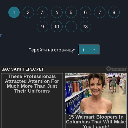
1
2
3
4
5
6
7
8
9
10
...
78
Перейти на страницу: