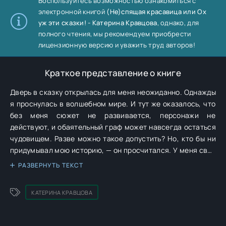
Воспользуйтесь возможностью ознакомиться с
электронной книгой
(Не)спящая красавица или Ох
уж эти сказки! - Катерина Кравцова
, однако, для
полного чтения, мы рекомендуем приобрести
лицензионную версию и уважить труд авторов!
Краткое представление о книге
Дверь в сказку открылась для меня неожиданно. Однажды
я проснулась в волшебном мире. И тут же оказалось, что
без меня сюжет не развивается, персонажи не
действуют, и обаятельный граф может навсегда остаться
чудовищем. Разве можно такое допустить? Но, кто бы ни
придумывал мою историю, — он просчитался. У меня свое
мнение насчет всех этих сказочек. Я сочиню такой сюжет,
РАЗВЕРНУТЬ ТЕКСТ
какой вам и не снился!
КАТЕРИНА КРАВЦОВА