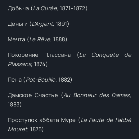
Добыча (
La Curée
, 1871–1872)
Деньги (
L'Argent
, 1891)
Мечта (
Le Rêve
, 1888)
Покорение Плассана (
La Conquête de
Plassans
, 1874)
Пена (
Pot-Bouille
, 1882)
Дамское Счастье (
Au Bonheur des Dames
,
1883)
Проступок аббата Муре (
La Faute de l'abbé
Mouret
, 1875)