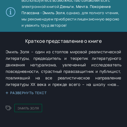
Воспользуйтесь возможностью ознакомиться с
электронной книгой
Деньги. Мечта. Покорение
Плассана - Эмиль Золя
, однако, для полного чтения,
мы рекомендуем приобрести лицензионную версию
и уважить труд авторов!
Краткое представление о книге
Эмиль Золя – один из столпов мировой реалистической
литературы, предводитель и теоретик литературного
движения натурализма, увлеченный исследователь
повседневности, страстный правозащитник и публицист,
повлиявший на все реалистическое направление
литературы XX века и прежде всего – на школу «новой
журналистики»: Трумена Капоте, Тома Вулфа, Нормана
РАЗВЕРНУТЬ ТЕКСТ
Мейлера. Его самый известный труд – эпохальный
двадцатитомный цикл «Ругон-Маккары», распахивающий
ЭМИЛЬ ЗОЛЯ
перед читателем бесконечную панораму человеческих
пороков и добродетелей в декорациях Второй империи.
Это энциклопедия жизни Парижа и французской