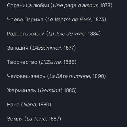
Страница любви (
Une page d'amour
, 1878)
Чрево Парижа (
Le Ventre de Paris
, 1873)
Радость жизни (
La Joie de vivre
, 1884)
Западня (
L'Assommoir
, 1877)
Творчество (
L'Œuvre
, 1886)
Человек-зверь (
La Bête humaine
, 1890)
Жерминаль (
Germinal
, 1885)
Нана (
Nana
, 1880)
Земля (
La Terre
, 1887)