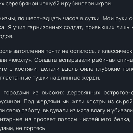
их серебряной чешуёй и рубиновой икрой.
измы, по шестнадцать часов в сутки. Мои руки с
ка. Я учил гарнизонных солдат, привыкших лишь 
одов.
осле затопления почти не осталось, и классическ
ли «юколу». Солдаты вспарывали рыбинам спины
те с костями, делали вдоль филе глубокие по
пластанные тушки на длинные жерди.
 городами из высоких деревянных острогов-
русиной. Под жердями мы жгли костры из сырой
ли свою работу: выдували из мяса влагу и убивал
янтарные на просвет полосы чистейшего белка,
дами, не портясь.