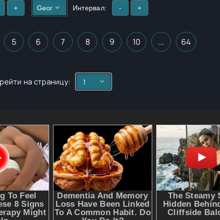
+
Интервал:
-
+
5
6
7
8
9
10
...
64
рейти на страницу: