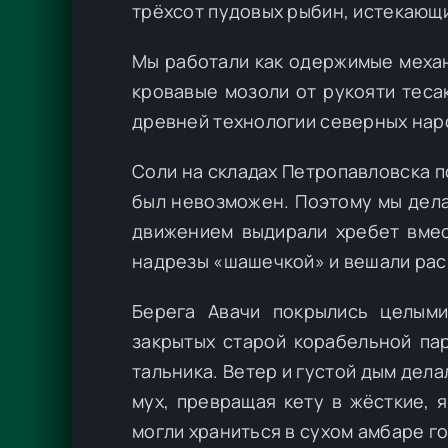
трёхсот пудовых рыбин, истекающ
Мы работали как одержимые механ
кровавые мозоли от рукояти теса
древней технологии северных нар
Соли на складах Петропавловска п
был невозможен. Поэтому мы дела
движением выдирали хребет вмес
надрезы «шашечкой» и вешали рас
Берега Авачи покрылись целыми
закрытых старой корабельной па
тальника. Ветер и густой дым дела
мух, превращая кету в жёсткие, 
могли храниться в сухом амбаре го