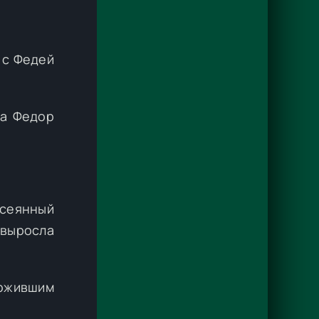
 с Федей
да Федор
сеянный
 выросла
 ожившим