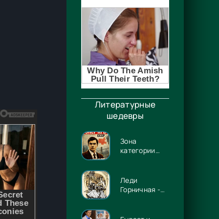
Литературные
шедевры
Зона
категории
«90» -
Дмитрий
Штиль
Леди
Горничная -
Илона
Волынская