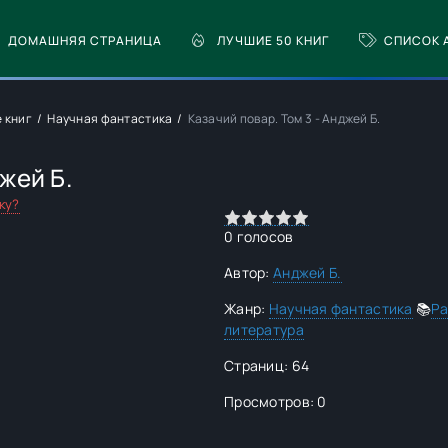
ДОМАШНЯЯ СТРАНИЦА
ЛУЧШИЕ 50 КНИГ
СПИСОК 
е книг
Научная фантастика
Казачий повар. Том 3 - Анджей Б.
жей Б.
ку?
0
1
2
3
4
5
0
голосов
Автор:
Анджей Б.
Жанр:
Научная фантастика
📚
Ра
литература
Страниц: 64
Просмотров: 0