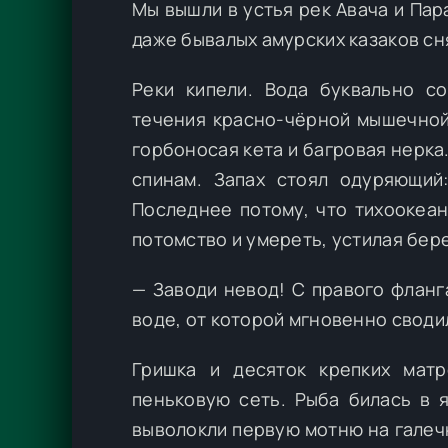
Мы вышли в устья рек Авача и Пара
даже бывалых амурских казаков сн
Реки кипели. Вода буквально с
течения красно-чёрной мышечной 
горбоносая кета и багровая нерка
спинам. Запах стоял одуряющий
Последнее потому, что тихоокеан
потомство и умереть, устилая бер
— Заводи невод! С правого фланга
воде, от которой мгновенно своди
Гришка и десяток крепких мат
пеньковую сеть. Рыба билась в я
выволокли первую мотню на галечн