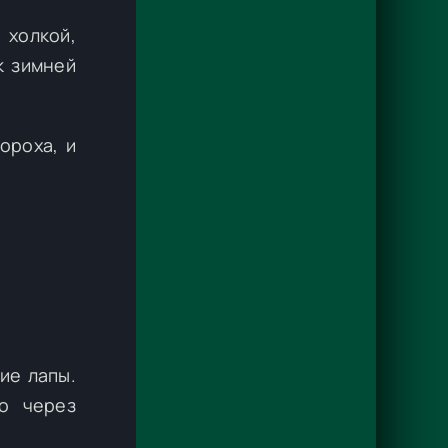
 холкой,
к зимней
ороха, и
ие лапы.
о через