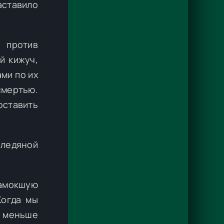
заставило
я против
й кижуч,
ми по их
смертью.
оставить
 ледяной
амокшую
Когда мы
е меньше