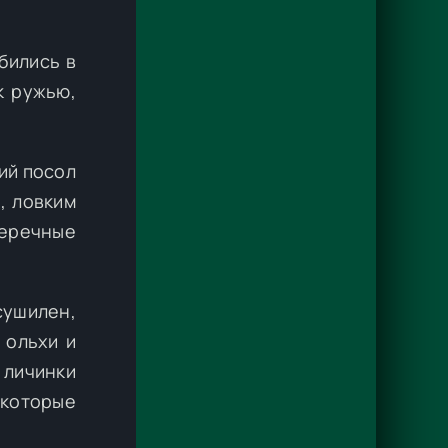
бились в
к ружью,
ий посол
, ловким
перечные
сушилен,
 ольхи и
и личинки
 которые