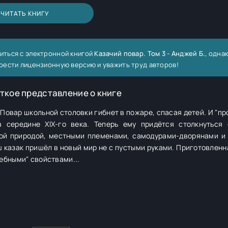
ЧИТАТЬ КНИГУ
иться с электронной книгой
Казачий повар. Том 3 - Анджей Б.
, однак
рести лицензионную версию и уважить труд авторов!
ткое представление о книге
25 Повар школьной столовки гибнет в пожаре, спасая детей. И "п
в середине XIX-го века. Теперь ему придётся столкнуться
ой природой, местными племенами, самодурами-дворянами и
 казак пришёл в новый мир не с пустыми руками. Приготовленн
ебными" свойствами...