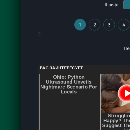
Шрифт:
-
1
2
3
4
Пе