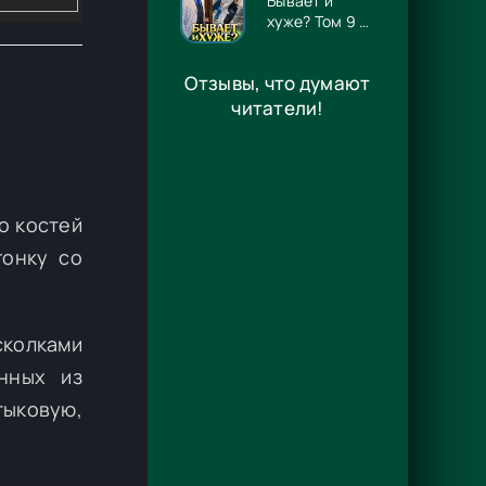
Бывает и
хуже? Том 9 -
Игорь
Алмазов
Отзывы, что думают
читатели!
о костей
гонку со
сколками
нных из
тыковую,