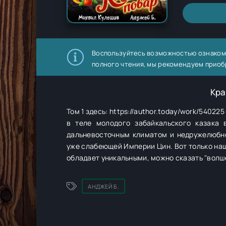
Воспользуйтесь возможностью ознаком
полного чтения, мы рекомендуем приоб
Кра
Том 1 здесь: https://author.today/work/5402
в теле молодого забайкальского казака 
дальневосточным климатом и недружелюбн
уже слабеющей Империи Цин. Вот только наш
обладает уникальными, можно сказать "волш
АНДЖЕЙ Б.