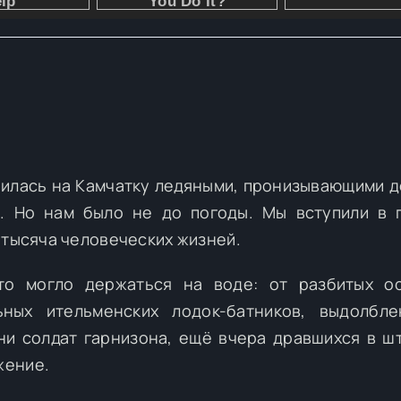
илась на Камчатку ледяными, пронизывающими д
. Но нам было не до погоды. Мы вступили в 
 тысяча человеческих жизней.
то могло держаться на воде: от разбитых о
ьных ительменских лодок-батников, выдолбле
ни солдат гарнизона, ещё вчера дравшихся в ш
жение.