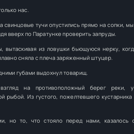
только нас.
а свинцовые тучи опустились прямо на сопки, мы
йдя вверх по Паратунке проверить запруды.
ы, вытаскивая из ловушки бьющуюся нерку, ког
 плавно сняла с плеча заряженный штуцер.
дними губами выдохнул товарищ.
взгляд на противоположный берег реки, у
й рыбой. Из густого, пожелтевшего кустарника
и, но то, что стояло перед нами, казалось