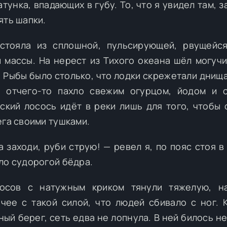
тунка, впадающих в губу. То, что я увидел там, 
ять шапки.
остояла из сплошной, пульсирующей, рвущейс
массы. На нерест из Тихого океана шёл могучи
. Рыбы было столько, что лодки скрежетали днища
: отчего-то пахло свежим огурцом, йодом и 
ский лосось идёт в реки лишь для того, чтобы 
ега своими тушками.
 заходи, руби струю! — ревел я, по пояс стоя в
ло судорогой бёдра.
росов с натужным криком тянули тяжелую, н
чее с такой силой, что людей сбивало с ног. 
ый берег, сеть едва не лопнула. В ней билось н