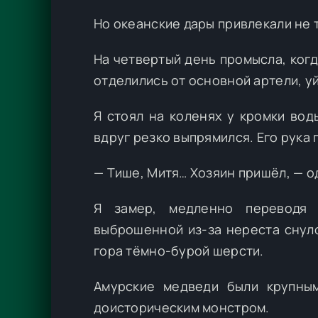
Но океанские дары привлекали не 
На четвертый день промысла, когд
отделились от основной артели, у
Я стоял на коленях у кромки вод
вдруг резко выпрямился. Его рука
— Тише, Митя… Хозяин пришёл, — о
Я замер, медленно переводя 
выброшенной из-за нереста снуло
гора тёмно-бурой шерсти.
Амурские медведи были крупным
доисторическим монстром.